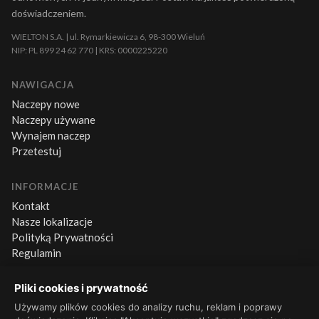
doświadczeniem.
WIELTON S.A. | ul. Rymarkiewicza 6, 98-300 Wieluń
NIP: PL 899 24 62 770 | KRS: 0000225220
NAWIGACJA
Naczepy nowe
Naczepy używane
Wynajem naczep
Przetestuj
INFORMACJE
Kontakt
Nasze lokalizacje
Polityką Prywatności
Regulamin
Pliki cookies i prywatność
KONTAKT
+48 660 500 600
Używamy plików cookies do analizy ruchu, reklam i poprawy