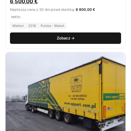
6 500,00
€
Najniższa cena z 30 dni przed obniżką:
6 900,00 €
netto
Wielton
2018
Polska - Wieluń
Zobacz →