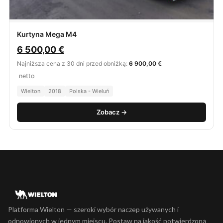
Kurtyna Mega M4
6 500,00
€
Najniższa cena z 30 dni przed obniżką:
6 900,00 €
netto
Wielton
2018
Polska - Wieluń
Zobacz →
Platforma Wielton — szeroki wybór naczep używanych i
odnowionych w jednym miejscu. Postaw na jakość potwierdzoną