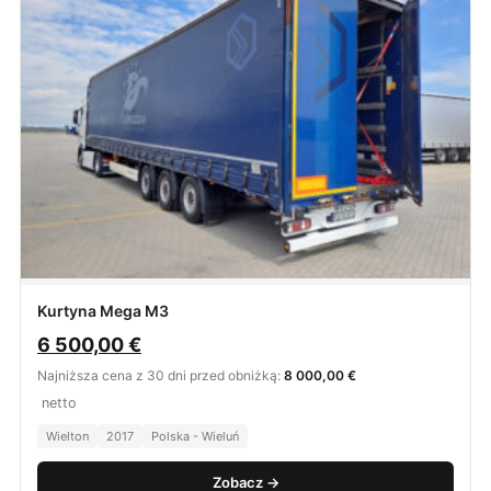
Kurtyna Mega M3
6 500,00
€
Najniższa cena z 30 dni przed obniżką:
8 000,00 €
netto
Wielton
2017
Polska - Wieluń
Zobacz →