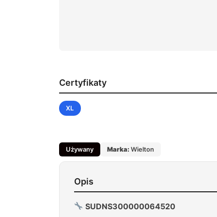
Certyfikaty
XL
Używany
Marka:
Wielton
Opis
SUDNS300000064520