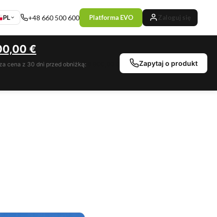
PL
+48 660 500 600
Platforma EVO
Zaloguj się
00,00
€
Zapytaj o produkt
za cena z 30 dni przed obniżką:
6 900,00 €