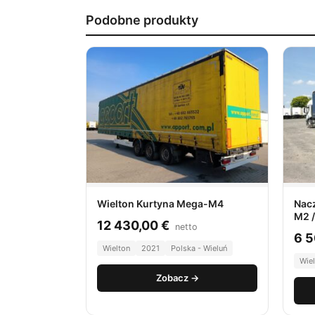
Podobne produkty
Wielton Kurtyna Mega-M4
Nac
M2 
12 430,00
€
netto
6 
Wielton
2021
Polska - Wieluń
Wie
Zobacz →