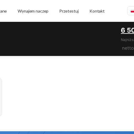
wane
Wynajem naczep
Przetestuj
Kontakt
6 5
Najniżs
netto