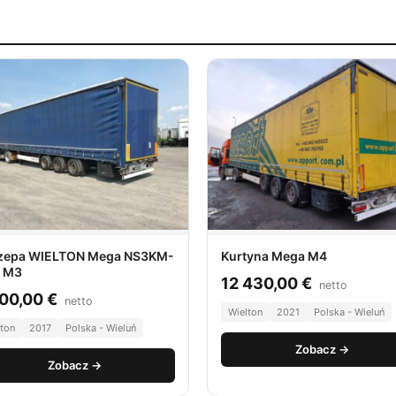
zepa WIELTON Mega NS3KM-
Kurtyna Mega M4
/ M3
12 430,00
€
netto
500,00
€
netto
Wielton
2021
Polska - Wieluń
lton
2017
Polska - Wieluń
Zobacz →
Zobacz →