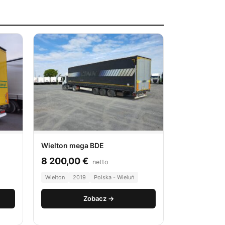
Wielton mega BDE
8 200,00
€
netto
Wielton
2019
Polska - Wieluń
Zobacz →