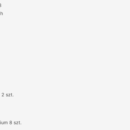
3
ch
2 szt.
ium 8 szt.