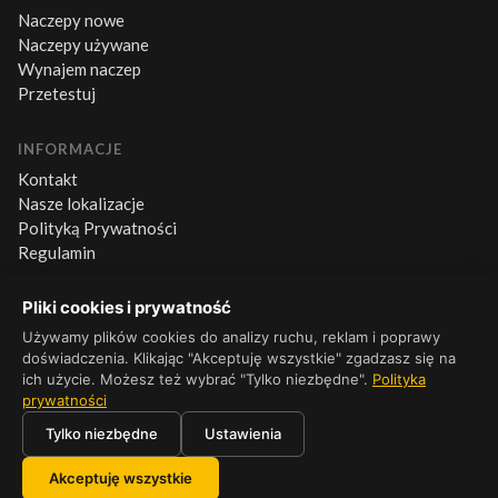
Naczepy nowe
Naczepy używane
Wynajem naczep
Przetestuj
INFORMACJE
Kontakt
Nasze lokalizacje
Polityką Prywatności
Regulamin
Pliki cookies i prywatność
KONTAKT
Używamy plików cookies do analizy ruchu, reklam i poprawy
+48 660 500 600
doświadczenia. Klikając "Akceptuję wszystkie" zgadzasz się na
Pn–Pt 8:00–16:00
ich użycie. Możesz też wybrać "Tylko niezbędne".
Polityka
prywatności
Tylko niezbędne
Ustawienia
© 2026 Platforma Wielton. Wszelkie prawa zastrzeżone.
Akceptuję wszystkie