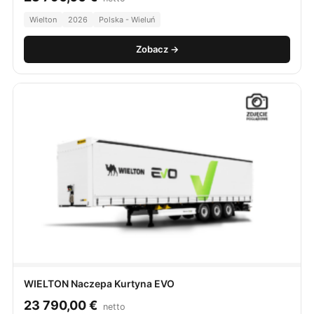
Wielton
2026
Polska - Wieluń
Zobacz →
WIELTON Naczepa Kurtyna EVO
23 790,00
€
netto