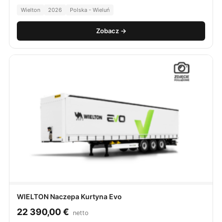
Wielton
2026
Polska - Wieluń
Zobacz →
WIELTON Naczepa Kurtyna Evo
22 390,00
€
netto