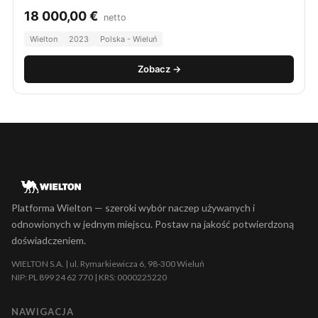
18 000,00
€
netto
Wielton
2023
Polska - Wieluń
Zobacz →
Platforma Wielton — szeroki wybór naczep używanych i
odnowionych w jednym miejscu. Postaw na jakość potwierdzoną
doświadczeniem.
WIELTON S.A. | ul. Rymarkiewicza 6, 98-300 Wieluń
NIP: PL 899 24 62 770 | KRS: 0000225220
NAWIGACJA