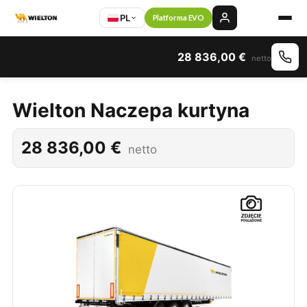
PL
Platforma EVO
28 836,00
€
netto
Wielton Naczepa kurtyna
28 836,00
€
netto