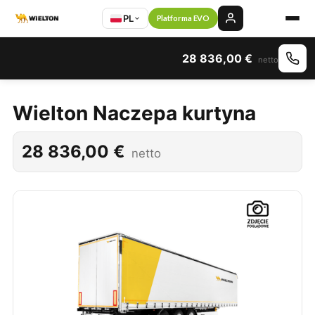
PL
Platforma EVO
28 836,00
€
netto
Wielton Naczepa kurtyna
28 836,00
€
netto