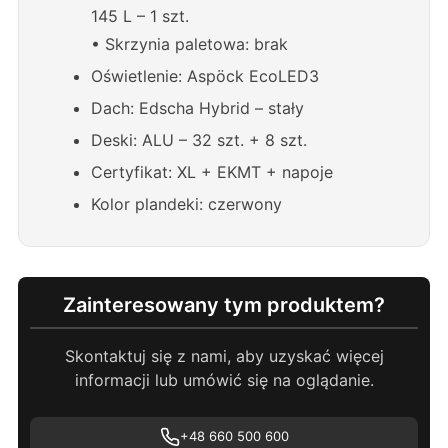
145 L – 1 szt.
• Skrzynia paletowa: brak
Oświetlenie: Aspöck EcoLED3
Dach: Edscha Hybrid – stały
Deski: ALU – 32 szt. + 8 szt.
Certyfikat: XL + EKMT + napoje
Kolor plandeki: czerwony
Zainteresowany tym produktem?
Skontaktuj się z nami, aby uzyskać więcej
informacji lub umówić się na oglądanie.
+48 660 500 600