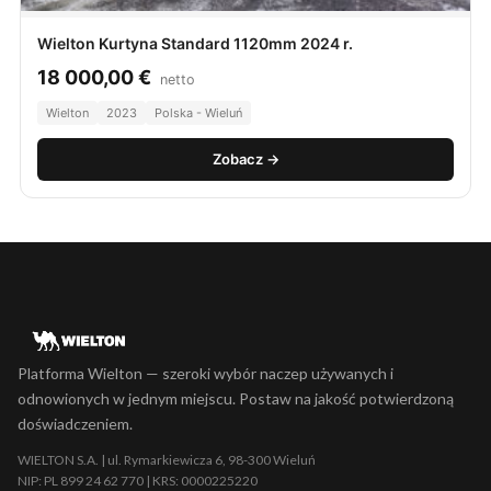
Wielton Kurtyna Standard 1120mm 2024 r.
18 000,00
€
netto
Wielton
2023
Polska - Wieluń
Zobacz →
Platforma Wielton — szeroki wybór naczep używanych i
odnowionych w jednym miejscu. Postaw na jakość potwierdzoną
doświadczeniem.
WIELTON S.A. | ul. Rymarkiewicza 6, 98-300 Wieluń
NIP: PL 899 24 62 770 | KRS: 0000225220