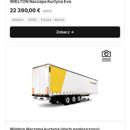
WIELTON Naczepa Kurtyna Evo
22 390,00
€
netto
Wielton
2026
Polska - Wieluń
Zobacz →
Wielton Naczepa kurtyna (dach podnoszony)