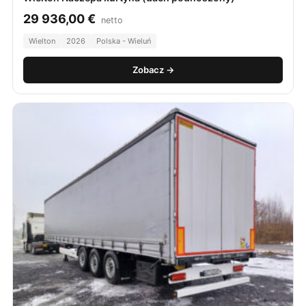
29 936,00
€
netto
Wielton
2026
Polska - Wieluń
Zobacz →