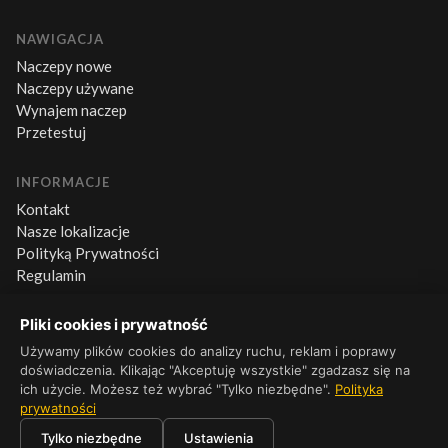
NAWIGACJA
Naczepy nowe
Naczepy używane
Wynajem naczep
Przetestuj
INFORMACJE
Kontakt
Nasze lokalizacje
Polityką Prywatności
Regulamin
Pliki cookies i prywatność
KONTAKT
Używamy plików cookies do analizy ruchu, reklam i poprawy
+48 660 500 600
doświadczenia. Klikając "Akceptuję wszystkie" zgadzasz się na
Pn–Pt 8:00–16:00
ich użycie. Możesz też wybrać "Tylko niezbędne".
Polityka
prywatności
Tylko niezbędne
Ustawienia