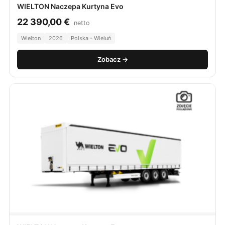
WIELTON Naczepa Kurtyna Evo
22 390,00
€
netto
Wielton
2026
Polska - Wieluń
Zobacz →