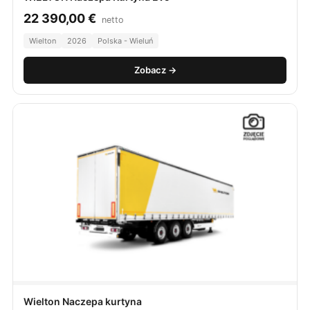
22 390,00
€
netto
Wielton
2026
Polska - Wieluń
Zobacz →
Wielton Naczepa kurtyna