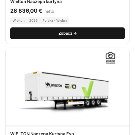
Wielton Naczepa kurtyna
28 836,00
€
netto
Wielton
2026
Polska - Wieluń
Zobacz →
WIELTON Naczepa Kurtyna Evo