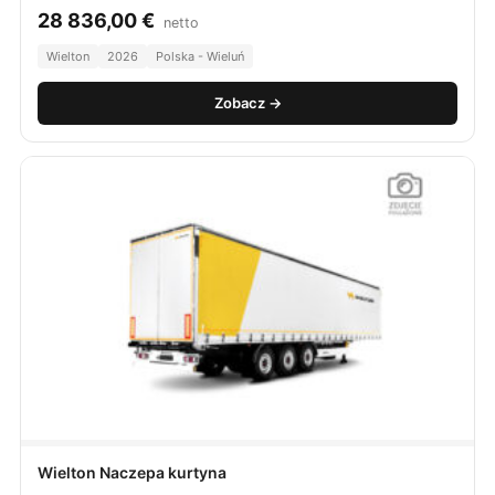
28 836,00
€
netto
Wielton
2026
Polska - Wieluń
Zobacz →
Wielton Naczepa kurtyna