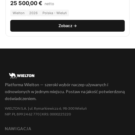
25 500,00
€
netto
Wielton
2026
Polska - Wieluń
Zobacz →
Platforma Wielton — szeroki wybór naczep używanych i
odnowionych w jednym miejscu. Postaw na jakość potwierdzoną
doświadczeniem.
WIELTON S.A. | ul. Rymarkiewicza 6, 98-300 Wieluń
NIP: PL 899 24 62 770 | KRS: 0000225220
NAWIGACJA