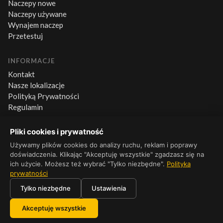
Naczepy nowe
Naczepy używane
Wynajem naczep
Przetestuj
INFORMACJE
Kontakt
Nasze lokalizacje
Polityką Prywatności
Regulamin
Pliki cookies i prywatność
KONTAKT
+48 660 500 600
Używamy plików cookies do analizy ruchu, reklam i poprawy
doświadczenia. Klikając "Akceptuję wszystkie" zgadzasz się na
Pn–Pt 8:00–16:00
ich użycie. Możesz też wybrać "Tylko niezbędne".
Polityka
prywatności
Tylko niezbędne
Ustawienia
© 2026 Platforma Wielton. Wszelkie prawa zastrzeżone.
Akceptuję wszystkie