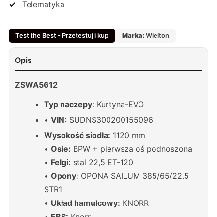
Telematyka
Test the Best - Przetestuj i kup
Marka:
Wielton
Opis
ZSWA5612
Typ naczepy:
Kurtyna-EVO
•
VIN:
SUDNS300200155096
Wysokość siodła:
1120 mm
•
Osie:
BPW + pierwsza oś podnoszona
•
Felgi:
stal 22,5 ET-120
•
Opony:
OPONA SAILUM 385/65/22.5
STR1
•
Układ hamulcowy:
KNORR
•
EBS:
Knorr