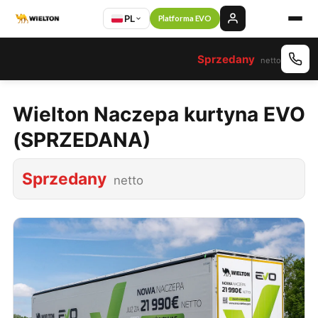
PL
Platforma EVO
Sprzedany
netto
Wielton Naczepa kurtyna EVO
(SPRZEDANA)
Sprzedany
netto