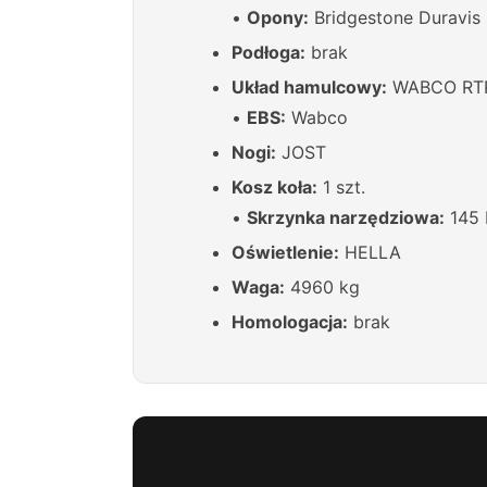
•
Opony:
Bridgestone Duravis
Podłoga:
brak
Układ hamulcowy:
WABCO RT
•
EBS:
Wabco
Nogi:
JOST
Kosz koła:
1 szt.
•
Skrzynka narzędziowa:
145 L
Oświetlenie:
HELLA
Waga:
4960 kg
Homologacja:
brak