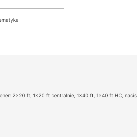
ematyka
ner: 2×20 ft, 1×20 ft centralnie, 1×40 ft, 1×40 ft HC, nacis