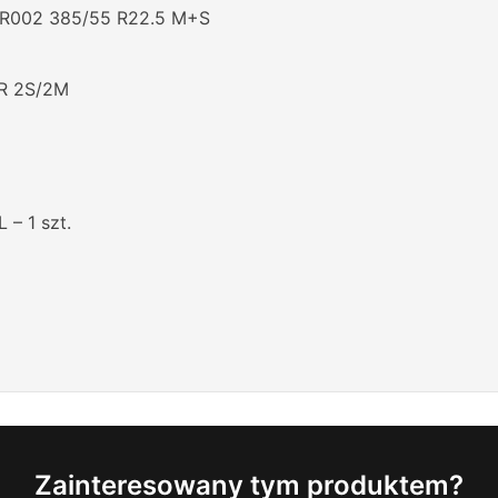
 R002 385/55 R22.5 M+S
R 2S/2M
 – 1 szt.
Zainteresowany tym produktem?