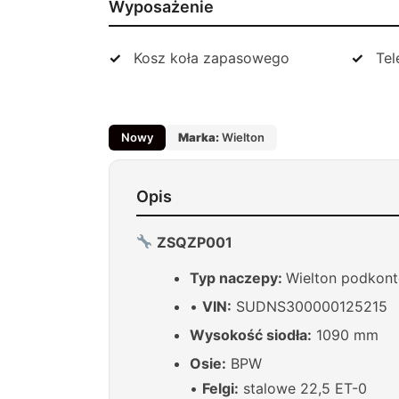
Wyposażenie
Kosz koła zapasowego
Tel
Nowy
Marka:
Wielton
Opis
ZSQZP001
Typ naczepy:
Wielton podkonte
•
VIN:
SUDNS300000125215
Wysokość siodła:
1090 mm
Osie:
BPW
•
Felgi:
stalowe 22,5 ET-0