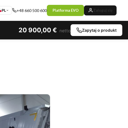
PL
+48 660 500 600
Platforma EVO
Zaloguj się
20 900,00
€
Zapytaj o produkt
netto