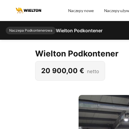
Naczepy nowe
Naczepy uży
Wielton Podkontener
Naczepa Podkontenerowa
Wielton Podkontener
20 900,00
€
netto