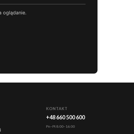
a oglądanie.
KONTAKT
+48 660 500 600
Pn–Pt 8:00–16:00
i