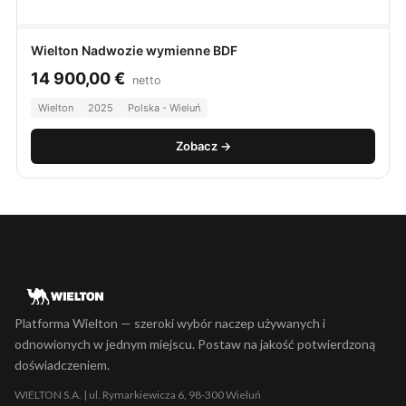
Wielton Nadwozie wymienne BDF
14 900,00
€
netto
Wielton
2025
Polska - Wieluń
Zobacz →
Platforma Wielton — szeroki wybór naczep używanych i
odnowionych w jednym miejscu. Postaw na jakość potwierdzoną
doświadczeniem.
WIELTON S.A. | ul. Rymarkiewicza 6, 98-300 Wieluń