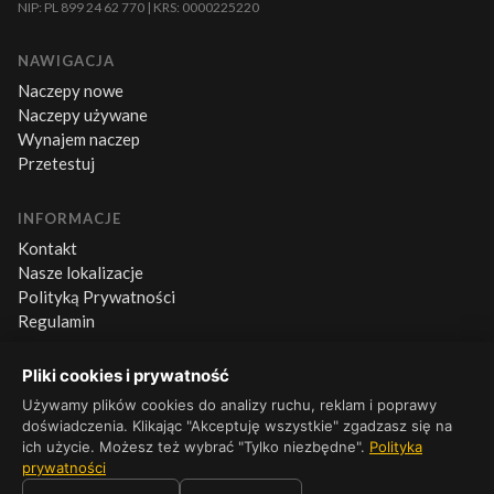
NIP: PL 899 24 62 770 | KRS: 0000225220
NAWIGACJA
Naczepy nowe
Naczepy używane
Wynajem naczep
Przetestuj
INFORMACJE
Kontakt
Nasze lokalizacje
Polityką Prywatności
Regulamin
Pliki cookies i prywatność
KONTAKT
+48 660 500 600
Używamy plików cookies do analizy ruchu, reklam i poprawy
doświadczenia. Klikając "Akceptuję wszystkie" zgadzasz się na
Pn–Pt 8:00–16:00
ich użycie. Możesz też wybrać "Tylko niezbędne".
Polityka
prywatności