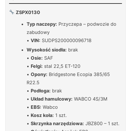
ZSPX0130
Typ naczepy:
Przyczepa – podwozie do
zabudowy
•
VIN:
SUDPS200000096718
Wysokość siodła:
brak
•
Osie:
SAF
•
Felgi:
stal 22,5 ET-120
•
Opony:
Bridgestone Ecopia 385/65
R22.5
•
Podłoga:
brak
•
Układ hamulcowy:
WABCO 4S/3M
•
EBS:
Wabco
•
Kosz koła:
1 szt.
•
Skrzynka narzędziowa:
JBZ800 – 1 szt.