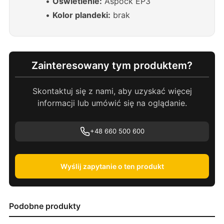
•
Oświetlenie:
Aspöck EP3
•
Kolor plandeki:
brak
Zainteresowany tym produktem?
Skontaktuj się z nami, aby uzyskać więcej
informacji lub umówić się na oglądanie.
+48 660 500 600
Wyślij zapytanie o ten produkt
Podobne produkty