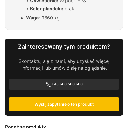
•
Oświetlenie:
Aspöck EP3
•
Kolor plandeki:
brak
Waga:
3360 kg
Zainteresowany tym produktem?
Skontaktuj się z nami, aby uzyskać więcej
informacji lub umówić się na oglądanie.
+48 660 500 600
Wyślij zapytanie o ten produkt
Podobne produkty