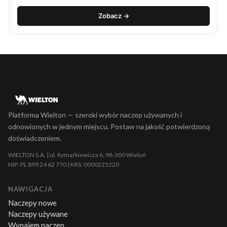
Zobacz →
Platforma Wielton — szeroki wybór naczep używanych i
odnowionych w jednym miejscu. Postaw na jakość potwierdzoną
doświadczeniem.
WIELTON S.A. | ul. Rymarkiewicza 6, 98-300 Wieluń
NIP: PL 899 24 62 770 | KRS: 0000225220
NAWIGACJA
Naczepy nowe
Naczepy używane
Wynajem naczep