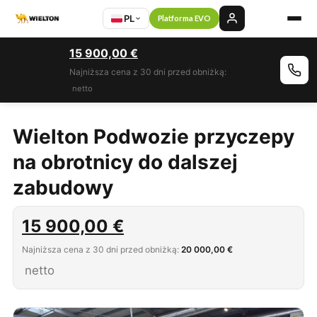
PL
Platforma EVO
15 900,00
€
Najniższa cena z 30 dni przed obniżką:
20 000,00 €
netto
Wielton Podwozie przyczepy
na obrotnicy do dalszej
zabudowy
15 900,00
€
Najniższa cena z 30 dni przed obniżką:
20 000,00 €
netto