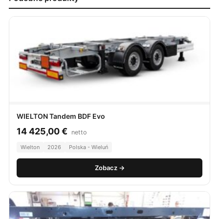
WIELTON Tandem BDF Evo
14 425,00
€
netto
Wielton
2026
Polska - Wieluń
Zobacz →