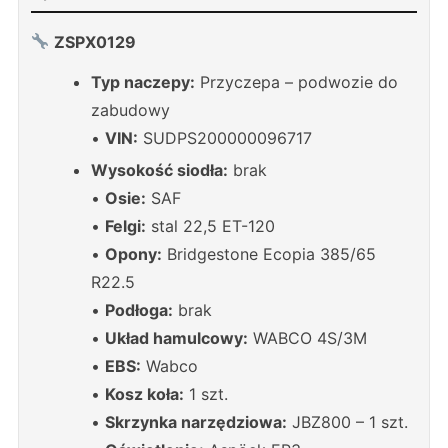
ZSPX0129
Typ naczepy:
Przyczepa – podwozie do
zabudowy
•
VIN:
SUDPS200000096717
Wysokość siodła:
brak
•
Osie:
SAF
•
Felgi:
stal 22,5 ET-120
•
Opony:
Bridgestone Ecopia 385/65
R22.5
•
Podłoga:
brak
•
Układ hamulcowy:
WABCO 4S/3M
•
EBS:
Wabco
•
Kosz koła:
1 szt.
•
Skrzynka narzędziowa:
JBZ800 – 1 szt.