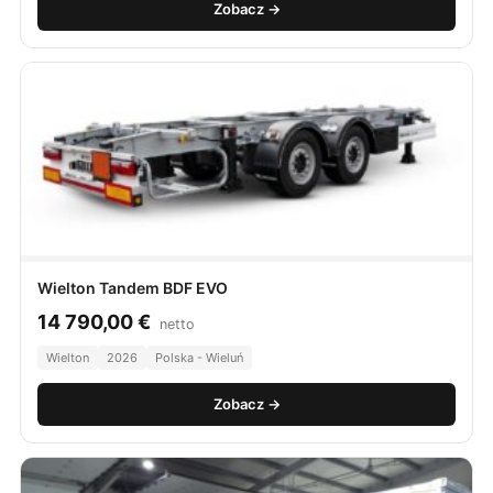
Zobacz →
Wielton Tandem BDF EVO
14 790,00
€
netto
Wielton
2026
Polska - Wieluń
Zobacz →