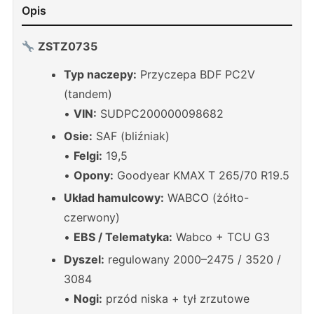
Opis
ZSTZ0735
Typ naczepy:
Przyczepa BDF PC2V
(tandem)
•
VIN:
SUDPC200000098682
Osie:
SAF (bliźniak)
•
Felgi:
19,5
•
Opony:
Goodyear KMAX T 265/70 R19.5
Układ hamulcowy:
WABCO (żółto-
czerwony)
•
EBS / Telematyka:
Wabco + TCU G3
Dyszel:
regulowany 2000–2475 / 3520 /
3084
•
Nogi:
przód niska + tył zrzutowe