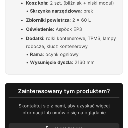
Kosz koła:
2 szt. (bliźniak + niski moduł)
•
Skrzynka narzędziowa:
brak
Zbiorniki powietrza:
2 x 60 L
Oświetlenie:
Aspöck EP3
Dodatki:
rolki kontenerowe, TPMS, lampy
robocze, klucz kontenerowy
•
Rama:
ocynk ogniowy
•
Wysunięcie dyszla:
2160 mm
Zainteresowany tym produktem?
Skontaktuj się z nami, aby uzyskać więcej
informacji lub umówić się na oglądanie.