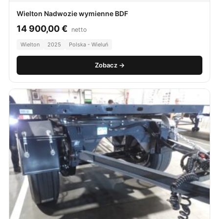
Wielton Nadwozie wymienne BDF
14 900,00
€
netto
Wielton
2025
Polska - Wieluń
Zobacz →