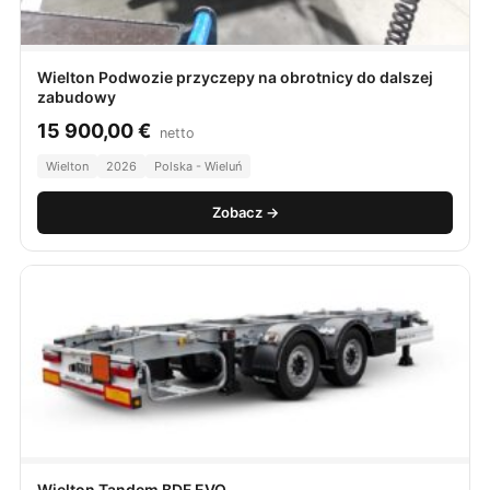
Wielton Podwozie przyczepy na obrotnicy do dalszej
zabudowy
15 900,00
€
netto
Wielton
2026
Polska - Wieluń
Zobacz →
Wielton Tandem BDF EVO