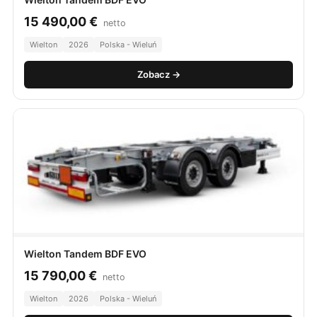
15 490,00
€
netto
Wielton
2026
Polska - Wieluń
Zobacz →
Wielton Tandem BDF EVO
15 790,00
€
netto
Wielton
2026
Polska - Wieluń