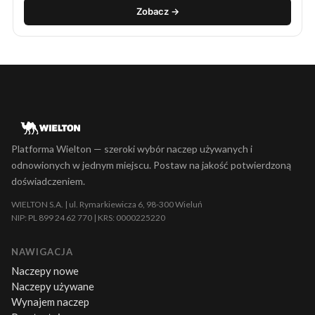
Zobacz →
Platforma Wielton — szeroki wybór naczep używanych i
odnowionych w jednym miejscu. Postaw na jakość potwierdzoną
doświadczeniem.
WIELTON S.A. | ul. Rymarkiewicza 6, 98-300 Wieluń
NIP: PL 899 24 62 770 | KRS: 0000225220
NAWIGACJA
Naczepy nowe
Naczepy używane
Wynajem naczep