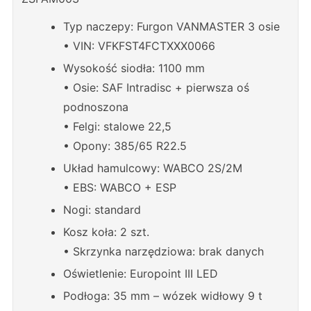
Typ naczepy: Furgon VANMASTER 3 osie
• VIN: VFKFST4FCTXXX0066
Wysokość siodła: 1100 mm
• Osie: SAF Intradisc + pierwsza oś
podnoszona
• Felgi: stalowe 22,5
• Opony: 385/65 R22.5
Układ hamulcowy: WABCO 2S/2M
• EBS: WABCO + ESP
Nogi: standard
Kosz koła: 2 szt.
• Skrzynka narzędziowa: brak danych
Oświetlenie: Europoint III LED
Podłoga: 35 mm – wózek widłowy 9 t