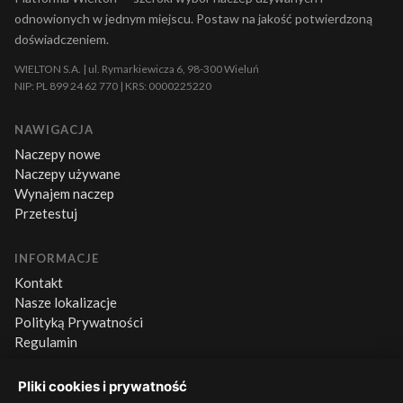
odnowionych w jednym miejscu. Postaw na jakość potwierdzoną
doświadczeniem.
WIELTON S.A. | ul. Rymarkiewicza 6, 98-300 Wieluń
NIP: PL 899 24 62 770 | KRS: 0000225220
NAWIGACJA
Naczepy nowe
Naczepy używane
Wynajem naczep
Przetestuj
INFORMACJE
Kontakt
Nasze lokalizacje
Polityką Prywatności
Regulamin
Pliki cookies i prywatność
KONTAKT