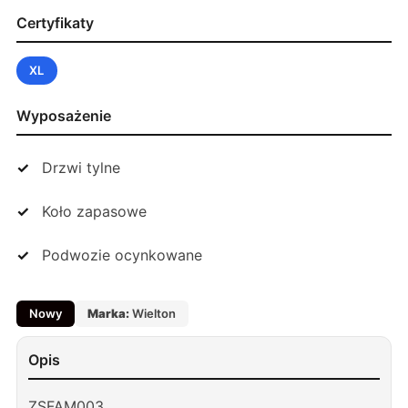
Certyfikaty
XL
Wyposażenie
Drzwi tylne
Koło zapasowe
Podwozie ocynkowane
Nowy
Marka:
Wielton
Opis
ZSFAM003