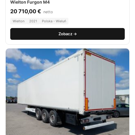
Wielton Furgon M4
20 710,00
€
netto
Wielton
2021
Polska - Wieluń
Zobacz →