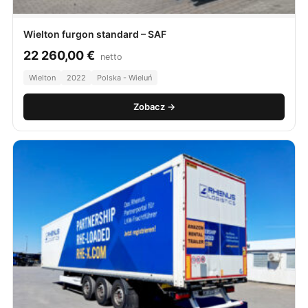
Wielton furgon standard – SAF
22 260,00
€
netto
Wielton
2022
Polska - Wieluń
Zobacz →