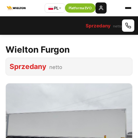
PL
Platforma EVO
Sprzedany
netto
Wielton Furgon
Sprzedany
netto