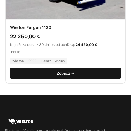
Wielton Furgon 1120
22 250,00
€
Najniższa cena z 30 dni przed obniżką:
24 450,00 €
netto
Wielton
2022
Polska - Wieluń
Zobacz →
Platforma Wielton — szeroki wybór naczep używanych i