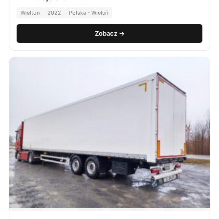
Wielton
2022
Polska - Wieluń
Zobacz →