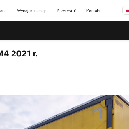
wane
Wynajem naczep
Przetestuj
Kontakt
4 2021 r.