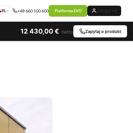
PL
+48 660 500 600
Platforma EVO
Zaloguj się
12 430,00
€
Zapytaj o produkt
netto