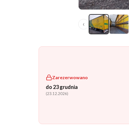
‹
Zarezerwowano
do 23 grudnia
(23.12.2026)