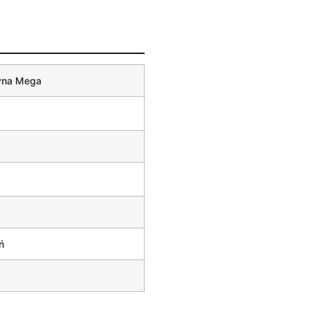
yna Mega
ń