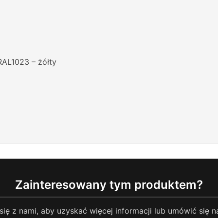
RAL1023 – żółty
Zainteresowany tym produktem?
się z nami, aby uzyskać więcej informacji lub umówić się n