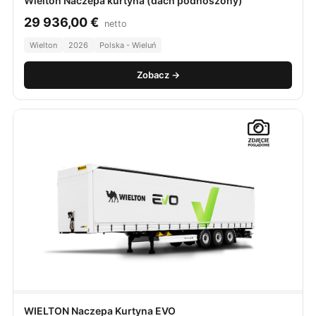
Wielton Naczepa kurtyna (dach podnoszony)
29 936,00
€
netto
Wielton
2026
Polska - Wieluń
Zobacz →
WIELTON Naczepa Kurtyna EVO