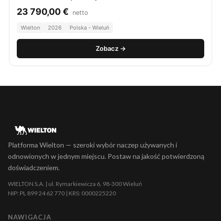
23 790,00
€
netto
Wielton
2026
Polska - Wieluń
Zobacz →
Platforma Wielton — szeroki wybór naczep używanych i
odnowionych w jednym miejscu. Postaw na jakość potwierdzoną
doświadczeniem.
WIELTON S.A. | ul. Rymarkiewicza 6, 98-300 Wieluń
NIP: PL 899 24 62 770 | KRS: 0000225220
NAWIGACJA