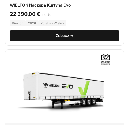
WIELTON Naczepa Kurtyna Evo
22 390,00
€
netto
Wielton
2026
Polska - Wieluń
Zobacz →