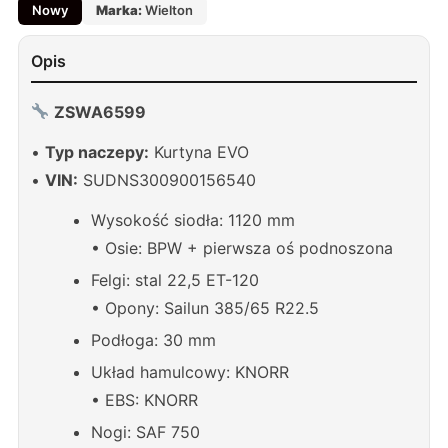
Nowy
Marka:
Wielton
Opis
ZSWA6599
•
Typ naczepy:
Kurtyna EVO
•
VIN:
SUDNS300900156540
Wysokość siodła: 1120 mm
• Osie: BPW + pierwsza oś podnoszona
Felgi: stal 22,5 ET-120
• Opony: Sailun 385/65 R22.5
Podłoga: 30 mm
Układ hamulcowy: KNORR
• EBS: KNORR
Nogi: SAF 750