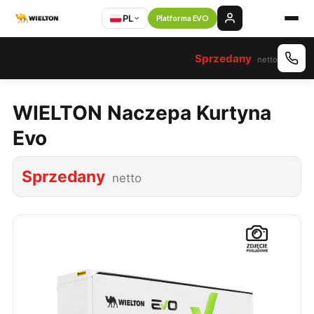
PL
Platforma EVO
Sprzedany
netto
WIELTON Naczepa Kurtyna
Evo
Sprzedany
netto