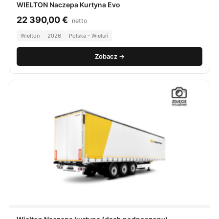
WIELTON Naczepa Kurtyna Evo
22 390,00
€
netto
Wielton
2026
Polska - Wieluń
Zobacz →