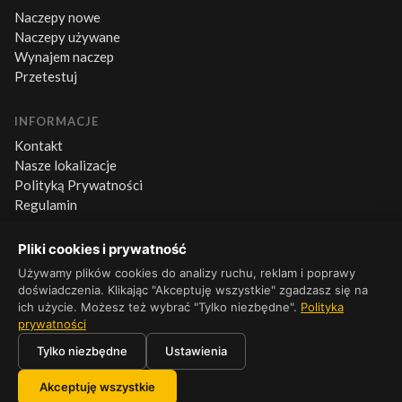
Naczepy nowe
Naczepy używane
Wynajem naczep
Przetestuj
INFORMACJE
Kontakt
Nasze lokalizacje
Polityką Prywatności
Regulamin
Pliki cookies i prywatność
KONTAKT
+48 660 500 600
Używamy plików cookies do analizy ruchu, reklam i poprawy
doświadczenia. Klikając "Akceptuję wszystkie" zgadzasz się na
Pn–Pt 8:00–16:00
ich użycie. Możesz też wybrać "Tylko niezbędne".
Polityka
prywatności
Tylko niezbędne
Ustawienia
© 2026 Platforma Wielton. Wszelkie prawa zastrzeżone.
Akceptuję wszystkie