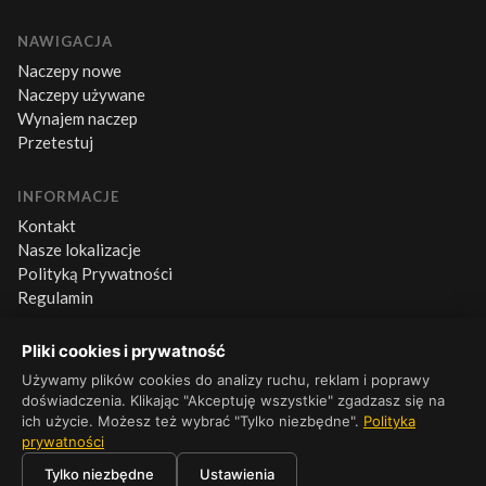
NAWIGACJA
Naczepy nowe
Naczepy używane
Wynajem naczep
Przetestuj
INFORMACJE
Kontakt
Nasze lokalizacje
Polityką Prywatności
Regulamin
Pliki cookies i prywatność
KONTAKT
+48 660 500 600
Używamy plików cookies do analizy ruchu, reklam i poprawy
doświadczenia. Klikając "Akceptuję wszystkie" zgadzasz się na
Pn–Pt 8:00–16:00
ich użycie. Możesz też wybrać "Tylko niezbędne".
Polityka
prywatności
Tylko niezbędne
Ustawienia