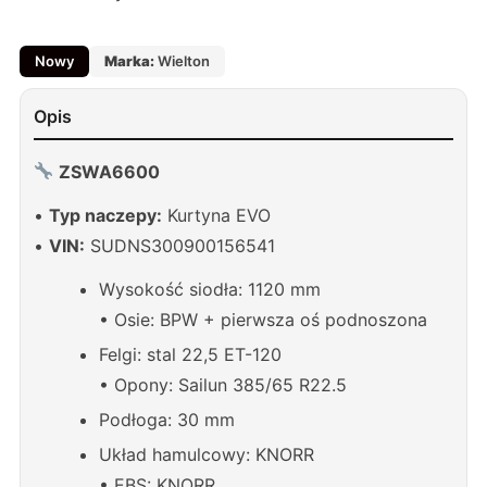
Nowy
Marka:
Wielton
Opis
ZSWA6600
•
Typ naczepy:
Kurtyna EVO
•
VIN:
SUDNS300900156541
Wysokość siodła: 1120 mm
• Osie: BPW + pierwsza oś podnoszona
Felgi: stal 22,5 ET-120
• Opony: Sailun 385/65 R22.5
Podłoga: 30 mm
Układ hamulcowy: KNORR
• EBS: KNORR