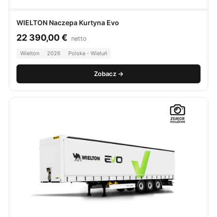
WIELTON Naczepa Kurtyna Evo
22 390,00
€
netto
Wielton
2026
Polska - Wieluń
Zobacz →