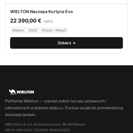
WIELTON Naczepa Kurtyna Evo
22 390,00
€
netto
Wielton
2026
Polska - Wieluń
Zobacz →
Platforma Wielton — szeroki wybór naczep używanych i
odnowionych w jednym miejscu. Postaw na jakość potwierdzoną
doświadczeniem.
WIELTON S.A. | ul. Rymarkiewicza 6, 98-300 Wieluń
NIP: PL 899 24 62 770 | KRS: 0000225220