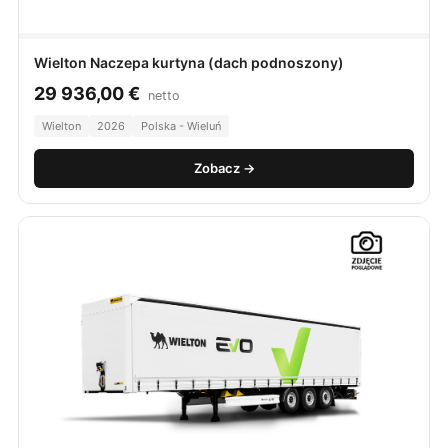
Wielton Naczepa kurtyna (dach podnoszony)
29 936,00
€
netto
Wielton
2026
Polska - Wieluń
Zobacz →