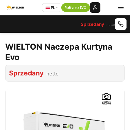
PL
Platforma EVO
Sprzedany
netto
WIELTON Naczepa Kurtyna
Evo
Sprzedany
netto