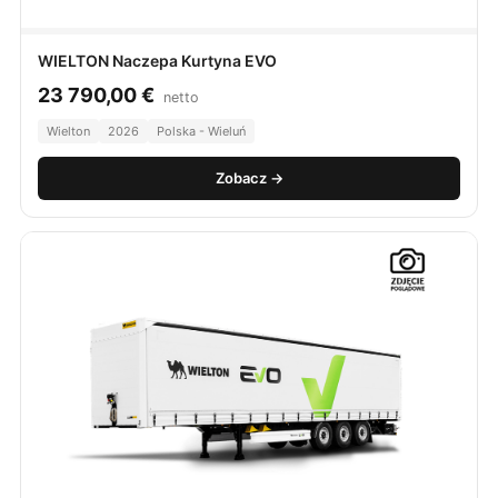
WIELTON Naczepa Kurtyna EVO
23 790,00
€
netto
Wielton
2026
Polska - Wieluń
Zobacz →