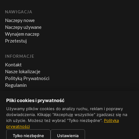
NAWIGACJA
Naczepy nowe
Naczepy używane
Wynajem naczep
Przetestuj
INFORMACJE
Kontakt
Nasze lokalizacje
Polityką Prywatności
Regulamin
Pliki cookies i prywatność
KONTAKT
+48 660 500 600
Używamy plików cookies do analizy ruchu, reklam i poprawy
doświadczenia. Klikając "Akceptuję wszystkie" zgadzasz się na
Pn–Pt 8:00–16:00
ich użycie. Możesz też wybrać "Tylko niezbędne".
Polityka
prywatności
Tylko niezbędne
Ustawienia