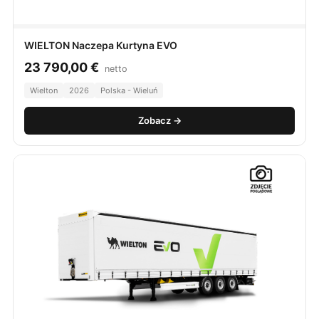
WIELTON Naczepa Kurtyna EVO
23 790,00
€
netto
Wielton
2026
Polska - Wieluń
Zobacz →