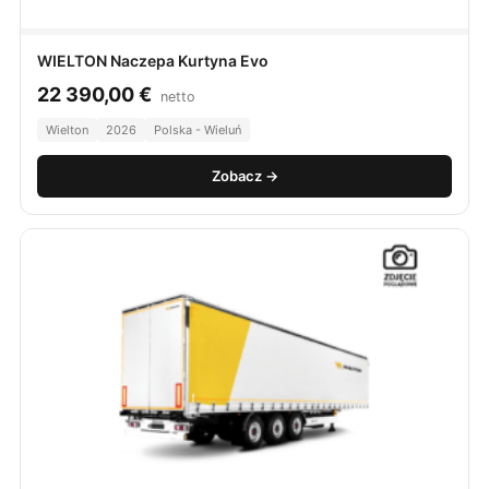
WIELTON Naczepa Kurtyna Evo
22 390,00
€
netto
Wielton
2026
Polska - Wieluń
Zobacz →