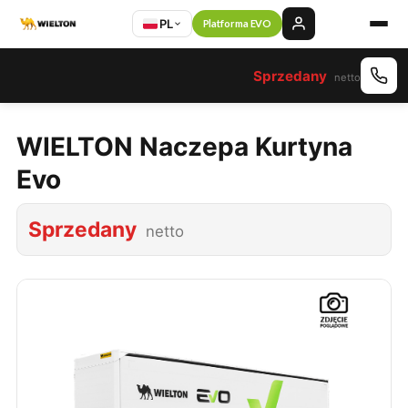
PL
Platforma EVO
Sprzedany
netto
WIELTON Naczepa Kurtyna
Evo
Sprzedany
netto