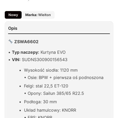
Nowy
Marka:
Wielton
Opis
ZSWA6602
•
Typ naczepy:
Kurtyna EVO
•
VIN:
SUDNS300900156543
Wysokość siodła: 1120 mm
• Osie: BPW + pierwsza oś podnoszona
Felgi: stal 22,5 ET-120
• Opony: Sailun 385/65 R22.5
Podłoga: 30 mm
Układ hamulcowy: KNORR
• EBS: KNORR