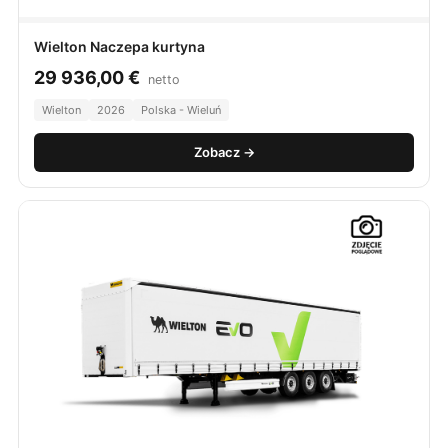
Wielton Naczepa kurtyna
29 936,00
€
netto
Wielton
2026
Polska - Wieluń
Zobacz →