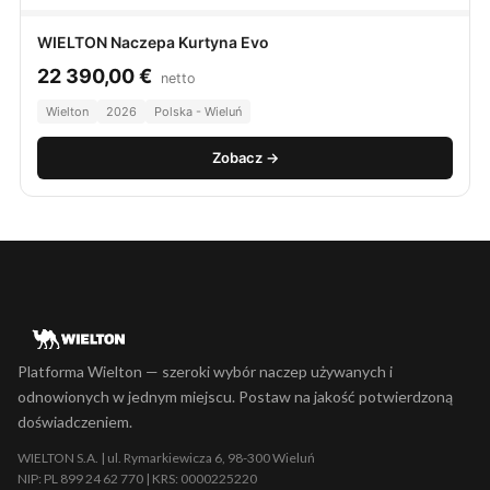
WIELTON Naczepa Kurtyna Evo
22 390,00
€
netto
Wielton
2026
Polska - Wieluń
Zobacz →
Platforma Wielton — szeroki wybór naczep używanych i
odnowionych w jednym miejscu. Postaw na jakość potwierdzoną
doświadczeniem.
WIELTON S.A. | ul. Rymarkiewicza 6, 98-300 Wieluń
NIP: PL 899 24 62 770 | KRS: 0000225220