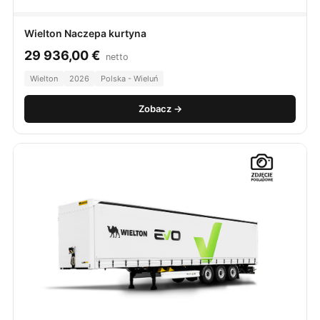
Wielton Naczepa kurtyna
29 936,00
€
netto
Wielton
2026
Polska - Wieluń
Zobacz →