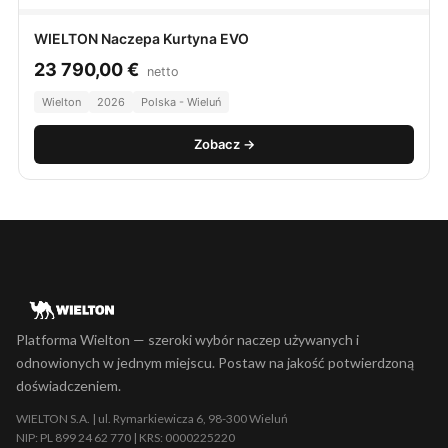
WIELTON Naczepa Kurtyna EVO
23 790,00
€
netto
Wielton
2026
Polska - Wieluń
Zobacz →
Platforma Wielton — szeroki wybór naczep używanych i
odnowionych w jednym miejscu. Postaw na jakość potwierdzoną
doświadczeniem.
WIELTON S.A. | ul. Rymarkiewicza 6, 98-300 Wieluń
NIP: PL 899 24 62 770 | KRS: 0000225220