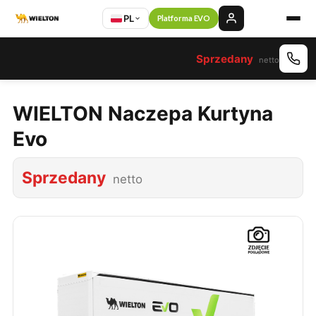
PL
Platforma EVO
Sprzedany
netto
WIELTON Naczepa Kurtyna
Evo
Sprzedany
netto