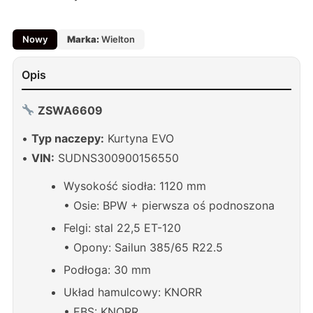
Nowy
Marka:
Wielton
Opis
ZSWA6609
•
Typ naczepy:
Kurtyna EVO
•
VIN:
SUDNS300900156550
Wysokość siodła: 1120 mm
• Osie: BPW + pierwsza oś podnoszona
Felgi: stal 22,5 ET-120
• Opony: Sailun 385/65 R22.5
Podłoga: 30 mm
Układ hamulcowy: KNORR
• EBS: KNORR