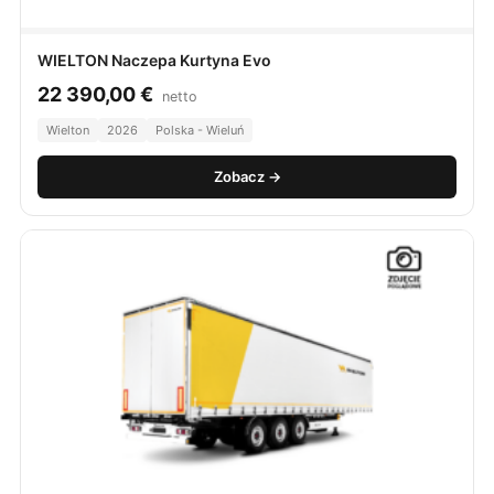
WIELTON Naczepa Kurtyna Evo
22 390,00
€
netto
Wielton
2026
Polska - Wieluń
Zobacz →