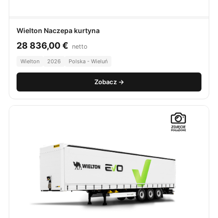
Wielton Naczepa kurtyna
28 836,00
€
netto
Wielton
2026
Polska - Wieluń
Zobacz →