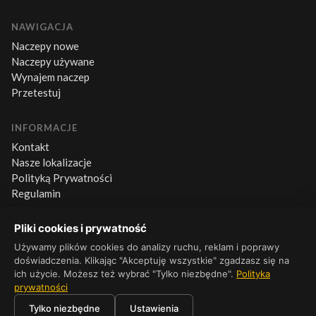
NAWIGACJA
Naczepy nowe
Naczepy używane
Wynajem naczep
Przetestuj
INFORMACJE
Kontakt
Nasze lokalizacje
Polityką Prywatności
Regulamin
Pliki cookies i prywatność
KONTAKT
+48 660 500 600
Używamy plików cookies do analizy ruchu, reklam i poprawy
doświadczenia. Klikając "Akceptuję wszystkie" zgadzasz się na
Pn–Pt 8:00–16:00
ich użycie. Możesz też wybrać "Tylko niezbędne".
Polityka
prywatności
Tylko niezbędne
Ustawienia