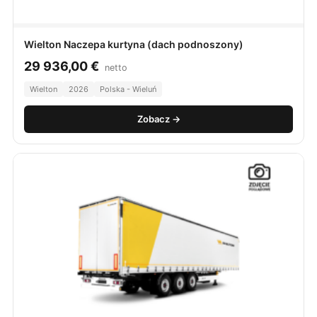
Wielton Naczepa kurtyna (dach podnoszony)
29 936,00
€
netto
Wielton
2026
Polska - Wieluń
Zobacz →