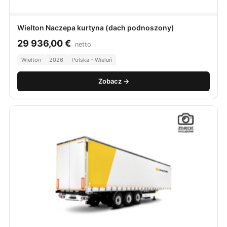
Wielton Naczepa kurtyna (dach podnoszony)
29 936,00
€
netto
Wielton
2026
Polska - Wieluń
Zobacz →