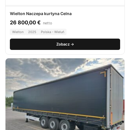
Wielton Naczepa kurtyna Celna
26 800,00
€
netto
Wielton
2025
Polska - Wieluń
Zobacz →