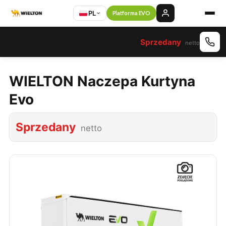
PL
Platforma EVO
Sprzedany
netto
WIELTON Naczepa Kurtyna
Evo
Sprzedany
netto