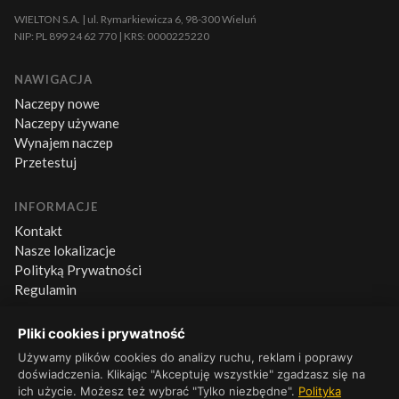
WIELTON S.A. | ul. Rymarkiewicza 6, 98-300 Wieluń
NIP: PL 899 24 62 770 | KRS: 0000225220
NAWIGACJA
Naczepy nowe
Naczepy używane
Wynajem naczep
Przetestuj
INFORMACJE
Kontakt
Nasze lokalizacje
Polityką Prywatności
Regulamin
Pliki cookies i prywatność
KONTAKT
Używamy plików cookies do analizy ruchu, reklam i poprawy
+48 660 500 600
doświadczenia. Klikając "Akceptuję wszystkie" zgadzasz się na
Pn–Pt 8:00–16:00
ich użycie. Możesz też wybrać "Tylko niezbędne".
Polityka