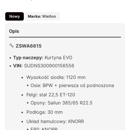
Nowy
Marka:
Wielton
Opis
ZSWA6615
•
Typ naczepy:
Kurtyna EVO
•
VIN:
SUDNS300900156556
Wysokość siodła: 1120 mm
• Osie: BPW + pierwsza oś podnoszona
Felgi: stal 22,5 ET-120
• Opony: Sailun 385/65 R22.5
Podłoga: 30 mm
Układ hamulcowy: KNORR
• EBS: KNORR