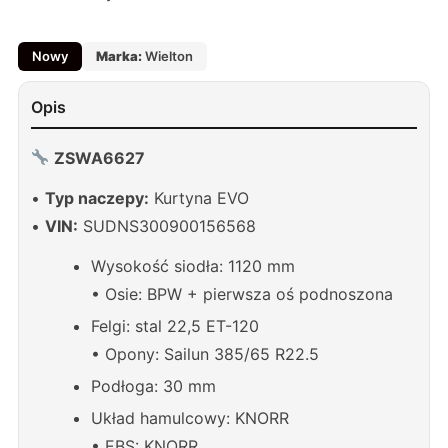
Nowy
Marka:
Wielton
Opis
ZSWA6627
•
Typ naczepy:
Kurtyna EVO
•
VIN:
SUDNS300900156568
Wysokość siodła: 1120 mm
• Osie: BPW + pierwsza oś podnoszona
Felgi: stal 22,5 ET-120
• Opony: Sailun 385/65 R22.5
Podłoga: 30 mm
Układ hamulcowy: KNORR
• EBS: KNORR