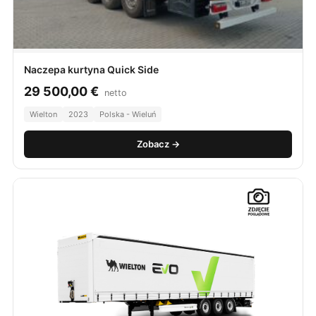
Naczepa kurtyna Quick Side
29 500,00
€
netto
Wielton
2023
Polska - Wieluń
Zobacz →