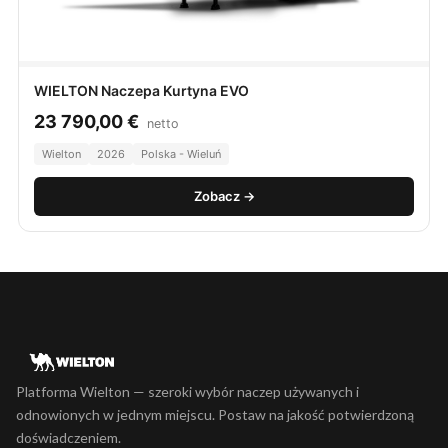
WIELTON Naczepa Kurtyna EVO
23 790,00
€
netto
Wielton
2026
Polska - Wieluń
Zobacz →
Platforma Wielton — szeroki wybór naczep używanych i
odnowionych w jednym miejscu. Postaw na jakość potwierdzoną
doświadczeniem.