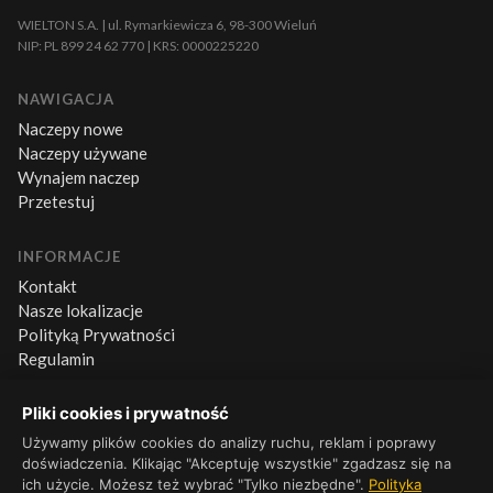
WIELTON S.A. | ul. Rymarkiewicza 6, 98-300 Wieluń
NIP: PL 899 24 62 770 | KRS: 0000225220
NAWIGACJA
Naczepy nowe
Naczepy używane
Wynajem naczep
Przetestuj
INFORMACJE
Kontakt
Nasze lokalizacje
Polityką Prywatności
Regulamin
Pliki cookies i prywatność
KONTAKT
+48 660 500 600
Używamy plików cookies do analizy ruchu, reklam i poprawy
doświadczenia. Klikając "Akceptuję wszystkie" zgadzasz się na
Pn–Pt 8:00–16:00
ich użycie. Możesz też wybrać "Tylko niezbędne".
Polityka