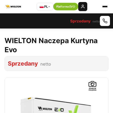
PL
Platforma EVO
Sprzedany
netto
WIELTON Naczepa Kurtyna
Evo
Sprzedany
netto