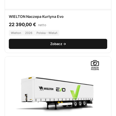
WIELTON Naczepa Kurtyna Evo
22 390,00
€
netto
Wielton
2026
Polska - Wieluń
Zobacz →