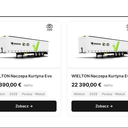
LTON Naczepa Kurtyna Evo
WIELTON Naczepa Kurtyna E
 390,00
€
22 390,00
€
netto
netto
lton
2026
Polska - Wieluń
Wielton
2026
Polska - Wieluń
Zobacz →
Zobacz →