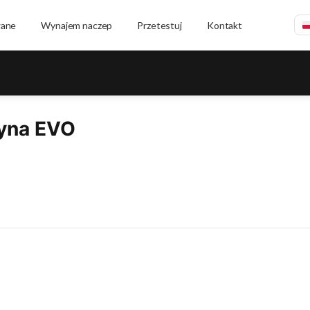
wane
Wynajem naczep
Przetestuj
Kontakt
yna EVO