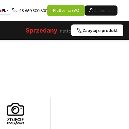
PL
+48 660 500 600
Platforma EVO
Zaloguj się
Sprzedany
Zapytaj o produkt
netto