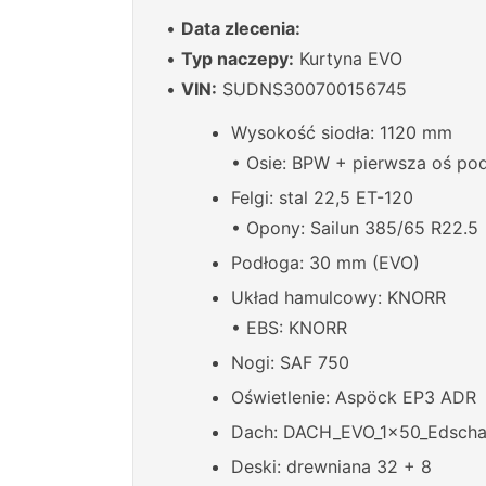
•
Data zlecenia:
•
Typ naczepy:
Kurtyna EVO
•
VIN:
SUDNS300700156745
Wysokość siodła: 1120 mm
• Osie: BPW + pierwsza oś po
Felgi: stal 22,5 ET-120
• Opony: Sailun 385/65 R22.5
Podłoga: 30 mm (EVO)
Układ hamulcowy: KNORR
• EBS: KNORR
Nogi: SAF 750
Oświetlenie: Aspöck EP3 ADR
Dach: DACH_EVO_1x50_Edsch
Deski: drewniana 32 + 8