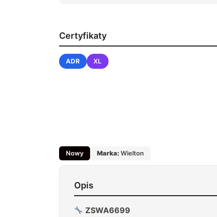
Certyfikaty
ADR
XL
Nowy
Marka:
Wielton
Opis
ZSWA6699