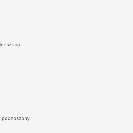
dnoszona
a podnoszony