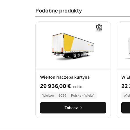
Podobne produkty
Wielton Naczepa kurtyna
WIE
29 936,00
€
22
netto
Wielton
2026
Polska - Wieluń
Wie
Zobacz →