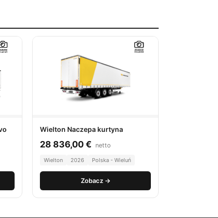
Wielton Naczepa kurtyna
vo
28 836,00
€
netto
Wielton
2026
Polska - Wieluń
Zobacz →