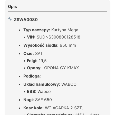
Opis
ZSWA0080
Typ naczepy:
Kurtyna Mega
•
VIN:
SUDNS300800128518
Wysokość siodła:
950 mm
Osie:
SAT
•
Felgi:
19,5
•
Opony:
OPONA GY KMAX
Podłoga:
Układ hamulcowy:
WABCO
•
EBS:
Wabco
Nogi:
SAF 650
Kosz koła:
WCIĄGARKA 2 SZT,
•
Skrzynka narzędziowa:
145 L – 1 szt.