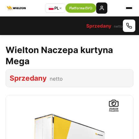
PL
Platforma EVO
Sprzedany
netto
Wielton Naczepa kurtyna
Mega
Sprzedany
netto