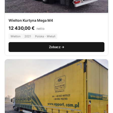
Wielton Kurtyna Mega M4
12 430,00
€
netto
Wielton
2021
Polska - Wieluń
Zobacz →