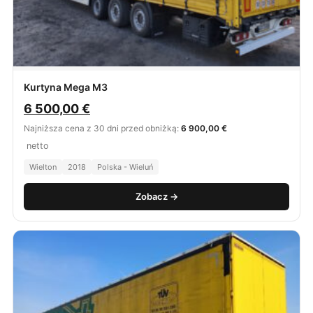
Kurtyna Mega M3
6 500,00
€
Najniższa cena z 30 dni przed obniżką:
6 900,00 €
netto
Wielton
2018
Polska - Wieluń
Zobacz →