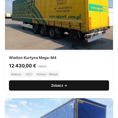
Wielton Kurtyna Mega-M4
12 430,00
€
netto
Wielton
2021
Polska - Wieluń
Zobacz →