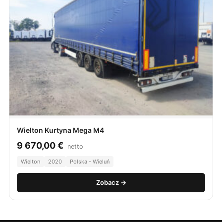
Wielton Kurtyna Mega M4
9 670,00
€
netto
Wielton
2020
Polska - Wieluń
Zobacz →