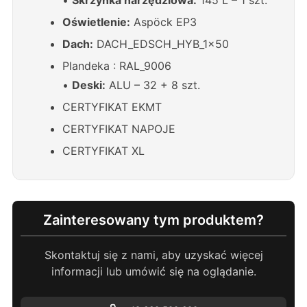
Oświetlenie:
Aspöck EP3
Dach:
DACH_EDSCH_HYB_1x50
Plandeka : RAL_9006
•
Deski:
ALU – 32 + 8 szt.
CERTYFIKAT EKMT
CERTYFIKAT NAPOJE
CERTYFIKAT XL
Zainteresowany tym produktem?
Skontaktuj się z nami, aby uzyskać więcej
informacji lub umówić się na oglądanie.