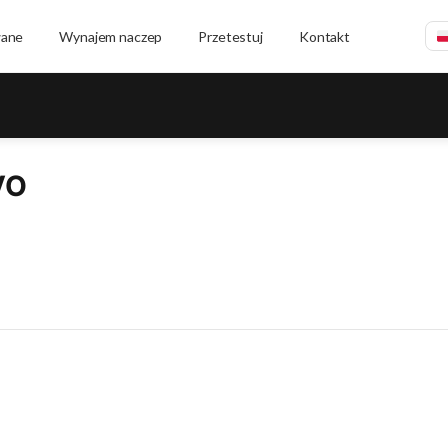
wane
Wynajem naczep
Przetestuj
Kontakt
VO