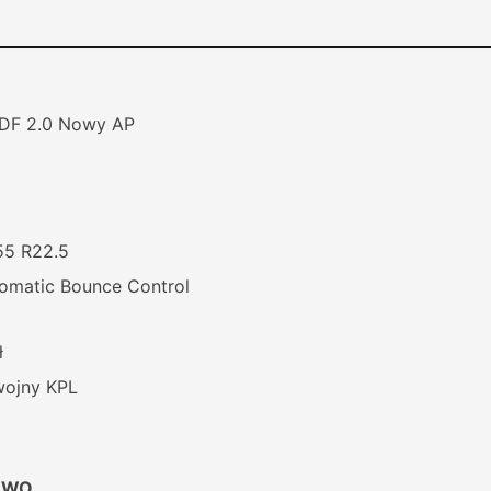
DF 2.0 Nowy AP
5 R22.5
atic Bounce Control
ł
wojny KPL
OWO