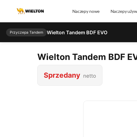
Naczepy nowe
Naczepy uży
Wielton Tandem BDF EVO
Przyczepa Tandem
Wielton Tandem BDF E
Sprzedany
netto