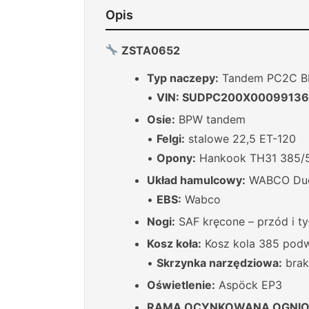
Opis
ZSTA0652
Typ naczepy:
Tandem PC2C B
•
VIN: SUDPC200X00099136
Osie:
BPW tandem
•
Felgi:
stalowe 22,5 ET-120
•
Opony:
Hankook TH31 385/5
Układ hamulcowy:
WABCO Duom
•
EBS:
Wabco
Nogi:
SAF kręcone – przód i ty
Kosz koła:
Kosz kola 385 pod
•
Skrzynka narzędziowa:
brak
Oświetlenie:
Aspöck EP3
RAMA OCYNKOWANA OGNI