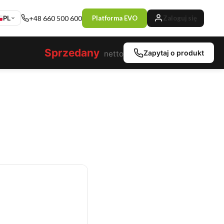
PL
+48 660 500 600
Platforma EVO
Zaloguj się
Sprzedany
Zapytaj o produkt
netto