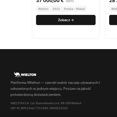
37 000,00
€
28
netto
Wielton
2023
Polska - Wieluń
Wie
Zobacz →
Platforma Wielton — szeroki wybór naczep używanych i
odnowionych w jednym miejscu. Postaw na jakość
potwierdzoną doświadczeniem.
WIELTON S.A. | ul. Rymarkiewicza 6, 98-300 Wieluń
NIP: PL 899 24 62 770 | KRS: 0000225220