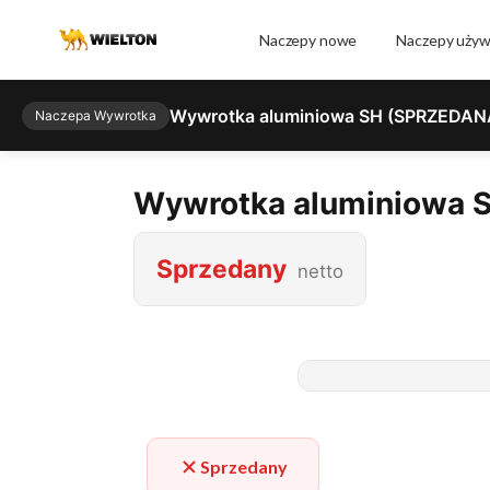
Naczepy nowe
Naczepy uży
Wywrotka aluminiowa SH (SPRZEDAN
Naczepa Wywrotka
Wywrotka aluminiowa 
Sprzedany
netto
Sprzedany