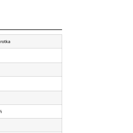
rotka
ń