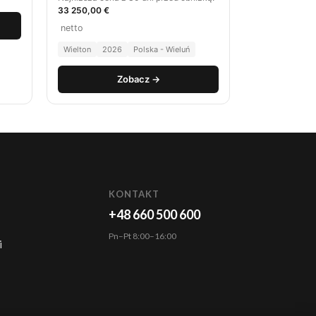
33 250,00 €
netto
Wielton
2026
Polska - Wieluń
Zobacz →
KONTAKT
+48 660 500 600
Pn–Pt 8:00–16:00
i