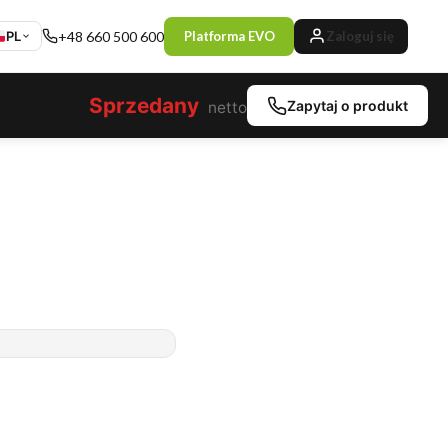
PL
+48 660 500 600
Platforma EVO
Zaloguj się
Sprzedany
Zapytaj o produkt
netto