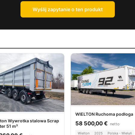
Wyślij zapytanie o ten produkt
WIELTON Ruchoma podłoga
lton Wywrotka stalowa Scrap
58 500,00
€
netto
er 51 m³
Wielton
2025
Polska - Wieluń