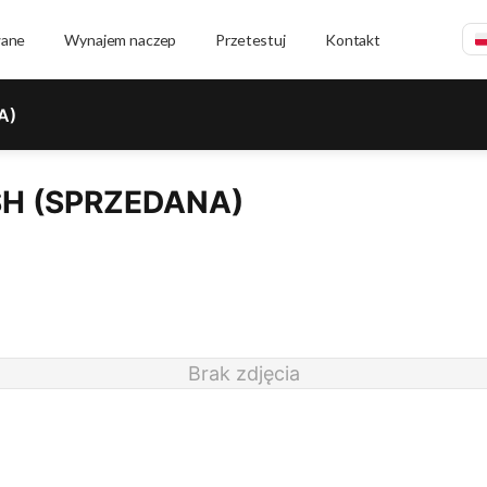
wane
Wynajem naczep
Przetestuj
Kontakt
A)
SH (SPRZEDANA)
Brak zdjęcia