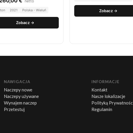
 260,00
€
netto
lton
2021
Polska - Wieluń
Zobacz →
Zobacz →
NAWIGACJA
INFORMACJE
Naczepy nowe
Kontakt
Naczepy używane
Nasze lokalizacje
Wynajem naczep
Polityką Prywatnośc
Przetestuj
Regulamin