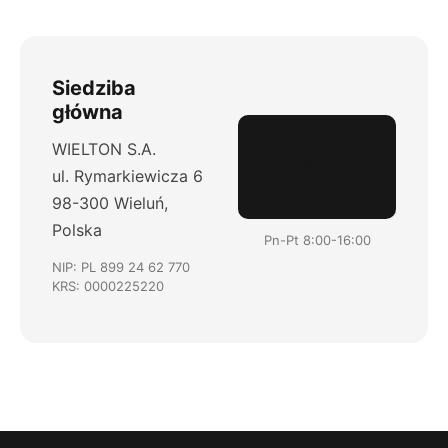
Siedziba
główna
Zadzwoń:
WIELTON S.A.
+48 660
ul. Rymarkiewicza 6
500 600
98-300 Wieluń,
Polska
Pn-Pt 8:00-16:00
NIP: PL 899 24 62 770
KRS: 0000225220