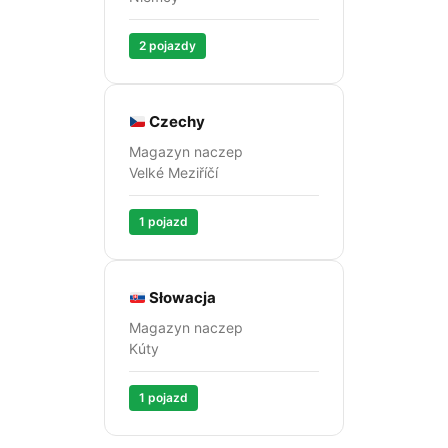
2 pojazdy
Czechy
Magazyn naczep
Velké Meziříčí
1 pojazd
Słowacja
Magazyn naczep
Kúty
1 pojazd