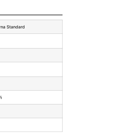
yna Standard
ń