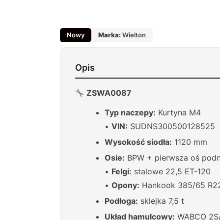
Nowy
Marka:
Wielton
Opis
ZSWA0087
Typ naczepy:
Kurtyna M4
•
VIN:
SUDNS300500128525
Wysokość siodła:
1120 mm
Osie:
BPW + pierwsza oś pod
•
Felgi:
stalowe 22,5 ET-120
•
Opony:
Hankook 385/65 R22
Podłoga:
sklejka 7,5 t
Układ hamulcowy:
WABCO 2S