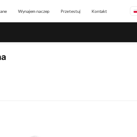
wane
Wynajem naczep
Przetestuj
Kontakt
na