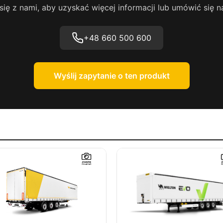
się z nami, aby uzyskać więcej informacji lub umówić się n
+48 660 500 600
Wyślij zapytanie o ten produkt