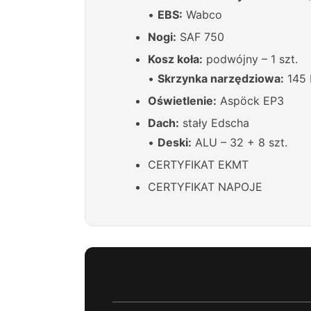
•
EBS:
Wabco
Nogi:
SAF 750
Kosz koła:
podwójny – 1 szt.
•
Skrzynka narzędziowa:
145 L
Oświetlenie:
Aspöck EP3
Dach:
stały Edscha
•
Deski:
ALU – 32 + 8 szt.
CERTYFIKAT EKMT
CERTYFIKAT NAPOJE