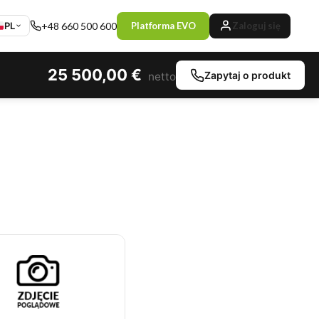
PL
+48 660 500 600
Platforma EVO
Zaloguj się
25 500,00
€
Zapytaj o produkt
netto