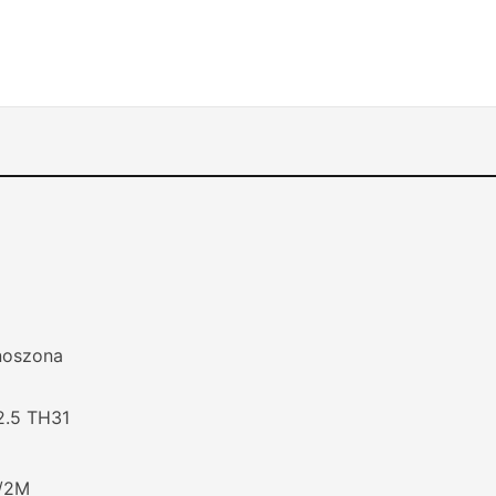
noszona
.5 TH31
/2M