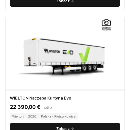
Zobacz →
WIELTON Naczepa Kurtyna Evo
22 390,00
€
netto
Wielton
2026
Polska - Pietrzykowice
Zobacz →