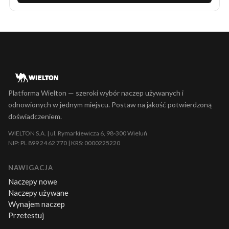
Platforma Wielton — szeroki wybór naczep używanych i
odnowionych w jednym miejscu. Postaw na jakość potwierdzoną
doświadczeniem.
WIELTON S.A. | ul. Rymarkiewicza 6, 98-300 Wieluń
NIP: PL 899 24 62 770 | KRS: 0000225220
NAWIGACJA
Naczepy nowe
Naczepy używane
Wynajem naczep
Przetestuj