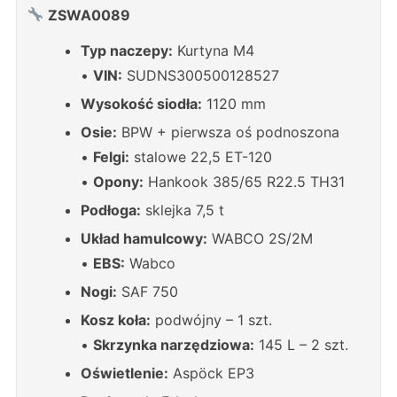
ZSWA0089
Typ naczepy:
Kurtyna M4
•
VIN:
SUDNS300500128527
Wysokość siodła:
1120 mm
Osie:
BPW + pierwsza oś podnoszona
•
Felgi:
stalowe 22,5 ET-120
•
Opony:
Hankook 385/65 R22.5 TH31
Podłoga:
sklejka 7,5 t
Układ hamulcowy:
WABCO 2S/2M
•
EBS:
Wabco
Nogi:
SAF 750
Kosz koła:
podwójny – 1 szt.
•
Skrzynka narzędziowa:
145 L – 2 szt.
Oświetlenie:
Aspöck EP3