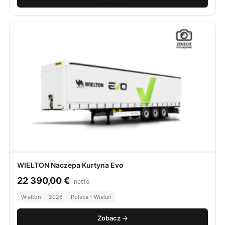
WIELTON Naczepa Kurtyna Evo
22 390,00
€
netto
Wielton
2026
Polska - Wieluń
Zobacz →