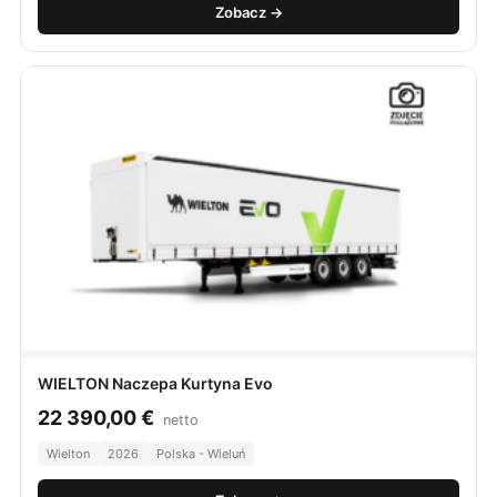
Zobacz →
WIELTON Naczepa Kurtyna Evo
22 390,00
€
netto
Wielton
2026
Polska - Wieluń