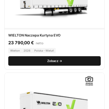
WIELTON Naczepa Kurtyna EVO
23 790,00
€
netto
Wielton
2026
Polska - Wieluń
Zobacz →