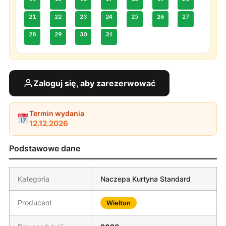
21
22
23
24
25
26
27
28
29
30
31
Zaloguj się, aby zarezerwować
Termin wydania
12.12.2026
Podstawowe dane
Kategoria
Naczepa Kurtyna Standard
Producent
Wielton