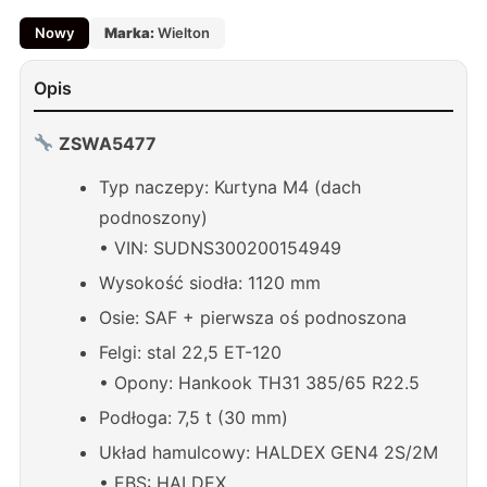
Nowy
Marka:
Wielton
Opis
ZSWA5477
Typ naczepy: Kurtyna M4 (dach
podnoszony)
• VIN: SUDNS300200154949
Wysokość siodła: 1120 mm
Osie: SAF + pierwsza oś podnoszona
Felgi: stal 22,5 ET-120
• Opony: Hankook TH31 385/65 R22.5
Podłoga: 7,5 t (30 mm)
Układ hamulcowy: HALDEX GEN4 2S/2M
• EBS: HALDEX