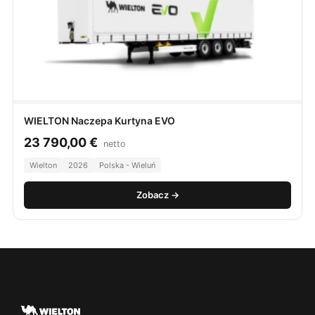
WIELTON Naczepa Kurtyna EVO
23 790,00
€
netto
Wielton
2026
Polska - Wieluń
Zobacz →