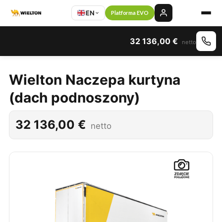
EN
Platforma EVO
32 136,00
€
netto
Wielton Naczepa kurtyna
(dach podnoszony)
32 136,00
€
netto