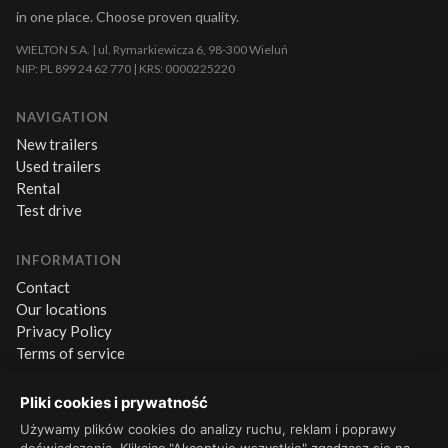
in one place. Choose proven quality.
WIELTON S.A. | ul. Rymarkiewicza 6, 98-300 Wieluń
NIP: PL 899 24 62 770 | KRS: 0000225220
NAVIGATION
New trailers
Used trailers
Rental
Test drive
INFORMATION
Contact
Our locations
Privacy Policy
Terms of service
Pliki cookies i prywatność
CONTACT
Używamy plików cookies do analizy ruchu, reklam i poprawy
+48 660 500 600