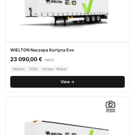
WIELTON Naczepa Kurtyna Evo
23 090,00
€
netto
Wielton
2026
Polska - Wieluń
View →