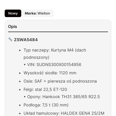
Nowy
Marka:
Wielton
Opis
ZSWA5484
Typ naczepy: Kurtyna M4 (dach
podnoszony)
• VIN: SUDNS300X00154956
Wysokość siodła: 1120 mm
Osie: SAF + pierwsza oś podnoszona
Felgi: stal 22,5 ET-120
• Opony: Hankook TH31 385/65 R22.5
Podłoga: 7,5 t (30 mm)
Układ hamulcowy: HALDEX GEN4 2S/2M