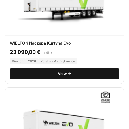
WIELTON Naczepa Kurtyna Evo
23 090,00
€
netto
Wielton
2026
Polska - Pietrzykowice
View →