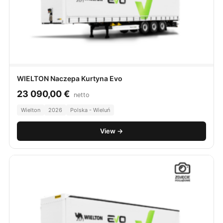
WIELTON Naczepa Kurtyna Evo
23 090,00
€
netto
Wielton
2026
Polska - Wieluń
View →