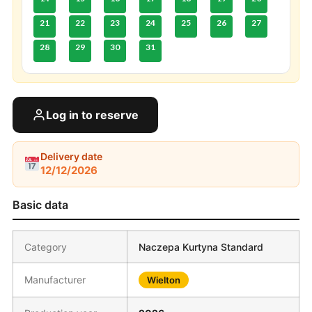
21
22
23
24
25
26
27
28
29
30
31
Log in to reserve
Delivery date
12/12/2026
Basic data
Category
Naczepa Kurtyna Standard
Manufacturer
Wielton