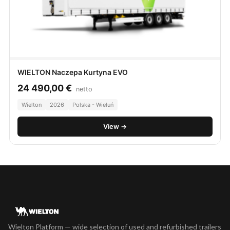
WIELTON Naczepa Kurtyna EVO
24 490,00
€
netto
Wielton
2026
Polska - Wieluń
View →
Wielton Platform — wide selection of used and refurbished trailers