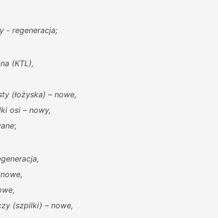
y - regeneracja;
na (KTL),
,
ty (łożyska) – nowe,
i osi – nowy,
wane
;
egeneracja,
 nowe,
owe,
y (szpilki) – nowe,