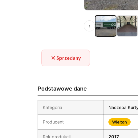
‹
Sprzedany
Podstawowe dane
Kategoria
Naczepa Kurt
Producent
Wielton
Rok produkcji
2017