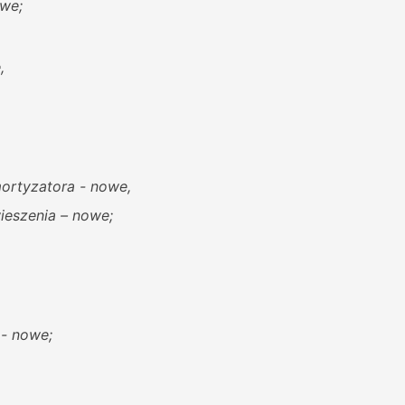
we;
,
rtyzatora - nowe,
eszenia – nowe;
 - nowe;