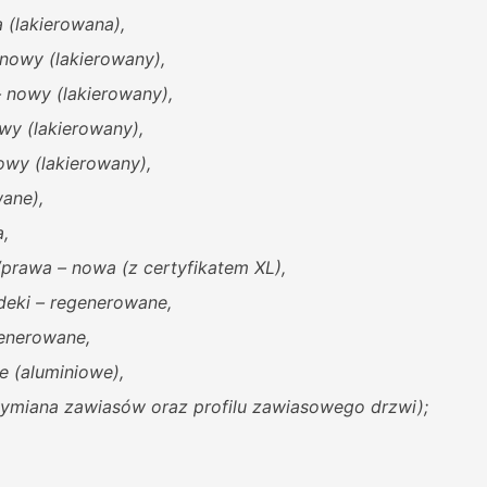
 (lakierowana),
 nowy (lakierowany),
 nowy (lakierowany),
wy (lakierowany),
owy (lakierowany),
wane),
,
prawa – nowa (z certyfikatem XL),
deki – regenerowane,
generowane,
e (aluminiowe),
wymiana zawiasów oraz profilu zawiasowego drzwi);