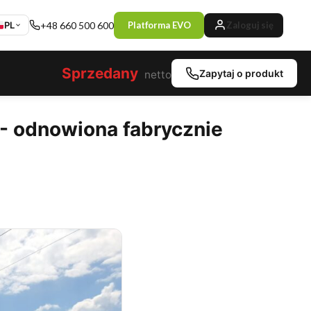
PL
+48 660 500 600
Platforma EVO
Zaloguj się
Sprzedany
Zapytaj o produkt
netto
- odnowiona fabrycznie