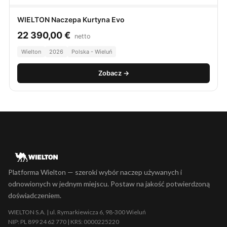
WIELTON Naczepa Kurtyna Evo
22 390,00
€
netto
Wielton
2026
Polska - Wieluń
Zobacz →
Platforma Wielton — szeroki wybór naczep używanych i
odnowionych w jednym miejscu. Postaw na jakość potwierdzoną
doświadczeniem.
WIELTON S.A. | ul. Rymarkiewicza 6, 98-300 Wieluń
NIP: PL 899 24 62 770 | KRS: 0000225220