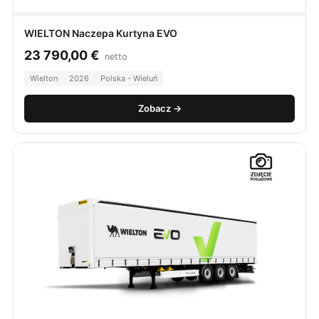
WIELTON Naczepa Kurtyna EVO
23 790,00
€
netto
Wielton
2026
Polska - Wieluń
Zobacz →