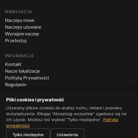
NAWIGACJA
Naczepy nowe
Naczepy używane
Wynajem naczep
Przetestuj
INFORMACJE
Kontakt
Nasze lokalizacje
Polityką Prywatności
Regulamin
Pliki cookies i prywatność
KONTAKT
Używamy plików cookies do analizy ruchu, reklam i poprawy
+48 660 500 600
doświadczenia. Klikając "Akceptuję wszystkie" zgadzasz się na
Pn–Pt 8:00–16:00
ich użycie. Możesz też wybrać "Tylko niezbędne".
Polityka
prywatności
Tylko niezbędne
Ustawienia