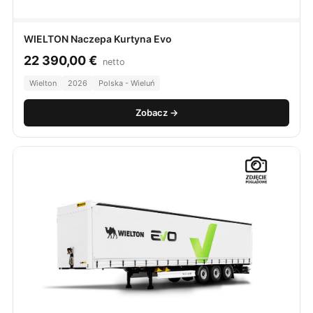
WIELTON Naczepa Kurtyna Evo
22 390,00
€
netto
Wielton
2026
Polska - Wieluń
Zobacz →