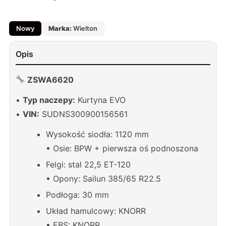
Nowy
Marka:
Wielton
Opis
ZSWA6620
•
Typ naczepy:
Kurtyna EVO
•
VIN:
SUDNS300900156561
Wysokość siodła: 1120 mm
• Osie: BPW + pierwsza oś podnoszona
Felgi: stal 22,5 ET-120
• Opony: Sailun 385/65 R22.5
Podłoga: 30 mm
Układ hamulcowy: KNORR
• EBS: KNORR