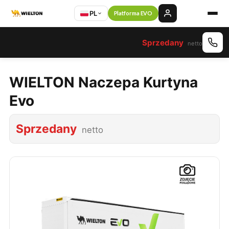
PL
Platforma EVO
Sprzedany
netto
WIELTON Naczepa Kurtyna
Evo
Sprzedany
netto