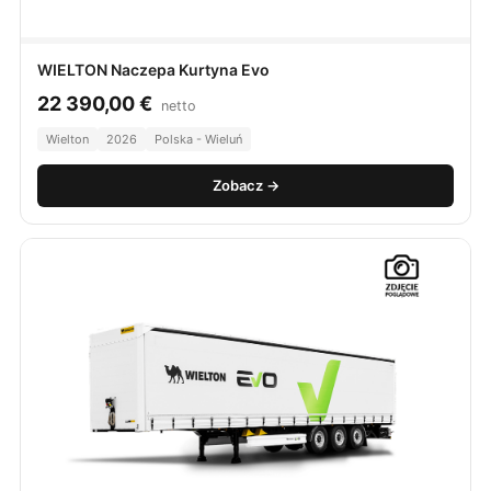
WIELTON Naczepa Kurtyna Evo
22 390,00
€
netto
Wielton
2026
Polska - Wieluń
Zobacz →