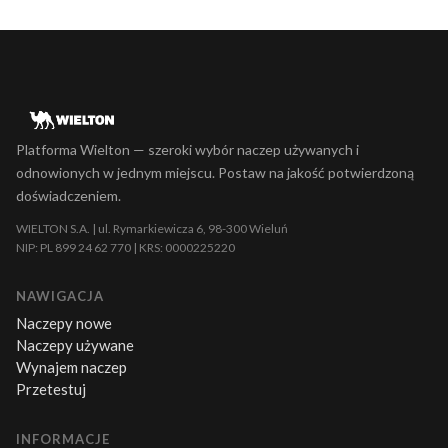
Platforma Wielton — szeroki wybór naczep używanych i
odnowionych w jednym miejscu. Postaw na jakość potwierdzoną
doświadczeniem.
WIELTON S.A. | ul. Rymarkiewicza 6, 98-300 Wieluń
NIP: PL 899 24 62 770 | KRS: 0000225220
NAWIGACJA
Naczepy nowe
Naczepy używane
Wynajem naczep
Przetestuj
INFORMACJE