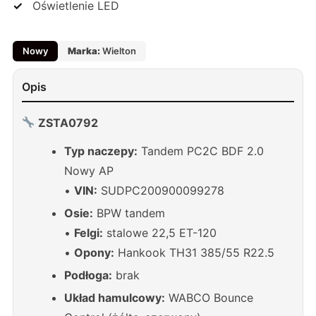
Oświetlenie LED
Nowy
Marka:
Wielton
Opis
ZSTA0792
Typ naczepy:
Tandem PC2C BDF 2.0
Nowy AP
•
VIN:
SUDPC200900099278
Osie:
BPW tandem
•
Felgi:
stalowe 22,5 ET-120
•
Opony:
Hankook TH31 385/55 R22.5
Podłoga:
brak
Układ hamulcowy:
WABCO Bounce