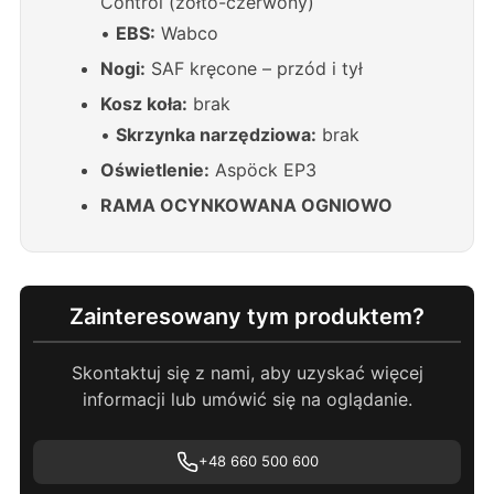
Control (żółto-czerwony)
•
EBS:
Wabco
Nogi:
SAF kręcone – przód i tył
Kosz koła:
brak
•
Skrzynka narzędziowa:
brak
Oświetlenie:
Aspöck EP3
RAMA OCYNKOWANA OGNIOWO
Zainteresowany tym produktem?
Skontaktuj się z nami, aby uzyskać więcej
informacji lub umówić się na oglądanie.
+48 660 500 600