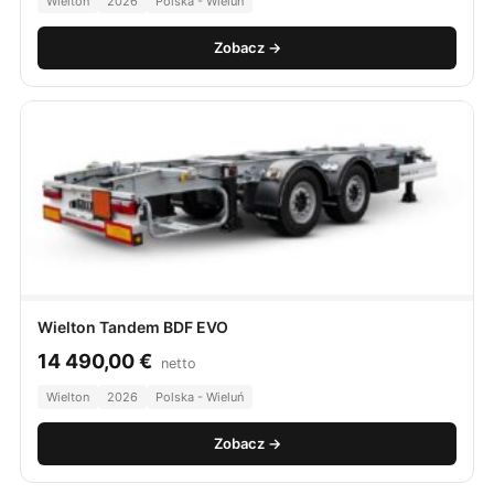
Wielton
2026
Polska - Wieluń
Zobacz →
Wielton Tandem BDF EVO
14 490,00
€
netto
Wielton
2026
Polska - Wieluń
Zobacz →