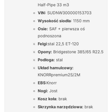
Half-Pipe 33 m3
VIN:
SUDNW300000153703
Wysoko
ść
siodła
: 1150 mm
Osie:
SAF + pierwsza oś
podnoszona
Felgi
:stal 22,5 ET-120
Opony:
Bridgestone 385/65 R22.5
Podłoga:
stal
Układ hamulcowy:
KNORRpremium2S/2M
EBS
:Knorr
Nogi:
Jost
Kosz koła
: brak
Skrzynka narz
ę
dziowa:
brak