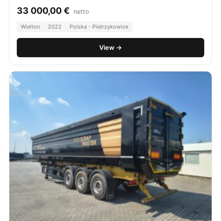
33 000,00
€
netto
Wielton
2022
Polska - Pietrzykowice
View →