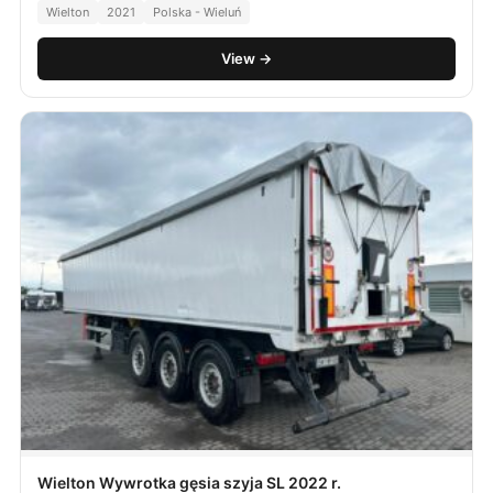
Wielton
2021
Polska - Wieluń
View →
Wielton Wywrotka gęsia szyja SL 2022 r.