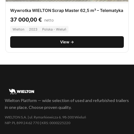
Wywrotka WIELTON Scrap Master 62,5 m³ – Telematyka
37 000,00
€
netto
Wielton
2023
Polska - Wieluń
View →
Wielton Platform — wide selection of used and refurbished trailers
in one place. Choose proven quality.
WIELTON S.A. | ul. Rymarkiewicza 6, 98-300 Wieluń
NIP: PL 899 24 62 770 | KRS: 0000225220