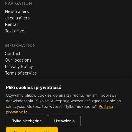
NAVIGATION
New trailers
Used trailers
Rental
Test drive
INFORMATION
Contact
Our locations
Privacy Policy
Terms of service
Pliki cookies i prywatność
CONTACT
+48 660 500 600
Używamy plików cookies do analizy ruchu, reklam i poprawy
doświadczenia. Klikając "Akceptuję wszystkie" zgadzasz się na
Mon–Fri 8:00–16:00
ich użycie. Możesz też wybrać "Tylko niezbędne".
Polityka
prywatności
Tylko niezbędne
Ustawienia
© 2026 Platforma Wielton. Wszelkie prawa zastrzeżone.