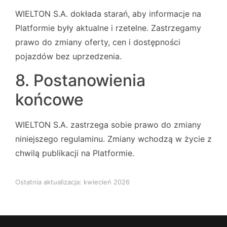
WIELTON S.A. dokłada starań, aby informacje na
Platformie były aktualne i rzetelne. Zastrzegamy
prawo do zmiany oferty, cen i dostępności
pojazdów bez uprzedzenia.
8. Postanowienia
końcowe
WIELTON S.A. zastrzega sobie prawo do zmiany
niniejszego regulaminu. Zmiany wchodzą w życie z
chwilą publikacji na Platformie.
Ostatnia aktualizacja: kwiecień 2026