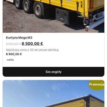
Kurtyna Mega M3
6 500,00
€
6 900,00
€
Najniższa cena z 30 dni przed obniżką:
6 900,00 €
netto
Szczegóły
Promocja!