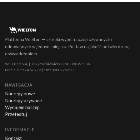
Platforma Wielton — szeroki wybór naczep używanych i
odnowionych w jednym miejscu. Postaw na jakość potwierdzoną
doświadczeniem.
WIELTON S.A. | ul. Rymarkiewicza 6, 98-300 Wieluń
NIP: PL 899 24 62 770 | KRS: 0000225220
NAWIGACJA
Naczepy nowe
Naczepy używane
Wynajem naczep
Przetestuj
INFORMACJE
Kontakt