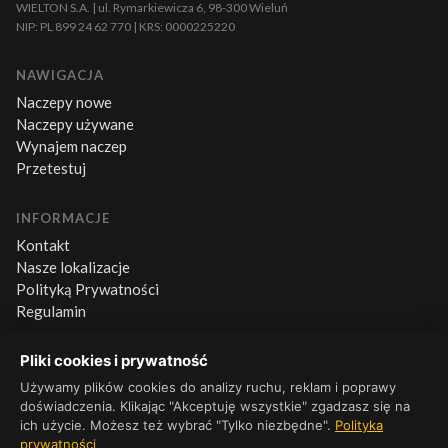
WIELTON S.A. | ul. Rymarkiewicza 6, 98-300 Wieluń
NIP: PL 899 24 62 770 | KRS: 0000225220
NAWIGACJA
Naczepy nowe
Naczepy używane
Wynajem naczep
Przetestuj
INFORMACJE
Kontakt
Nasze lokalizacje
Polityką Prywatności
Regulamin
Pliki cookies i prywatność
KONTAKT
+48 660 500 600
Używamy plików cookies do analizy ruchu, reklam i poprawy
doświadczenia. Klikając "Akceptuję wszystkie" zgadzasz się na
Pn–Pt 8:00–16:00
ich użycie. Możesz też wybrać "Tylko niezbędne".
Polityka
prywatności