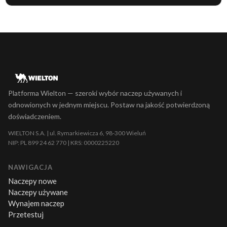
Platforma Wielton — szeroki wybór naczep używanych i
odnowionych w jednym miejscu. Postaw na jakość potwierdzoną
doświadczeniem.
WIELTON S.A. | ul. Rymarkiewicza 6, 98-300 Wieluń
NIP: PL 899 24 62 770 | KRS: 0000225220
NAWIGACJA
Naczepy nowe
Naczepy używane
Wynajem naczep
Przetestuj