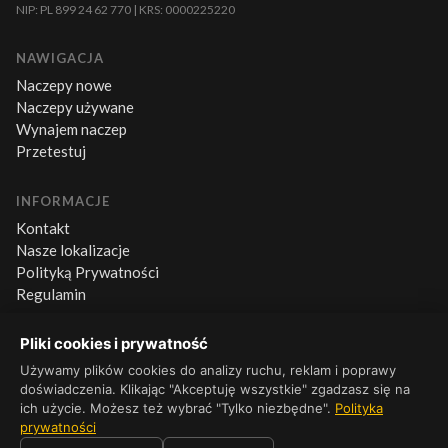
NIP: PL 899 24 62 770 | KRS: 0000225220
NAWIGACJA
Naczepy nowe
Naczepy używane
Wynajem naczep
Przetestuj
INFORMACJE
Kontakt
Nasze lokalizacje
Polityką Prywatności
Regulamin
Pliki cookies i prywatność
KONTAKT
+48 660 500 600
Używamy plików cookies do analizy ruchu, reklam i poprawy
doświadczenia. Klikając "Akceptuję wszystkie" zgadzasz się na
Pn–Pt 8:00–16:00
ich użycie. Możesz też wybrać "Tylko niezbędne".
Polityka
prywatności