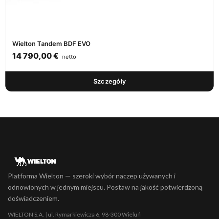
Wielton Tandem BDF EVO
14 790,00
€
netto
Szczegóły
Platforma Wielton — szeroki wybór naczep używanych i
odnowionych w jednym miejscu. Postaw na jakość potwierdzoną
doświadczeniem.
WIELTON S.A. | ul. Rymarkiewicza 6, 98-300 Wieluń