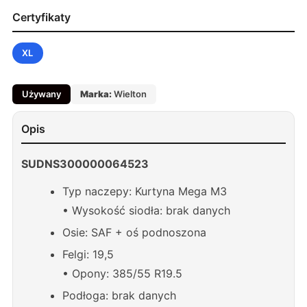
Certyfikaty
XL
Używany
Marka:
Wielton
Opis
SUDNS300000064523
Typ naczepy: Kurtyna Mega M3
• Wysokość siodła: brak danych
Osie: SAF + oś podnoszona
Felgi: 19,5
• Opony: 385/55 R19.5
Podłoga: brak danych