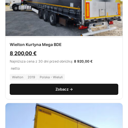
Wielton Kurtyna Mega BDE
8 200,00
€
Najniższa cena z 30 dni przed obniżką:
8 920,00 €
netto
Wielton
2019
Polska - Wieluń
Zobacz →