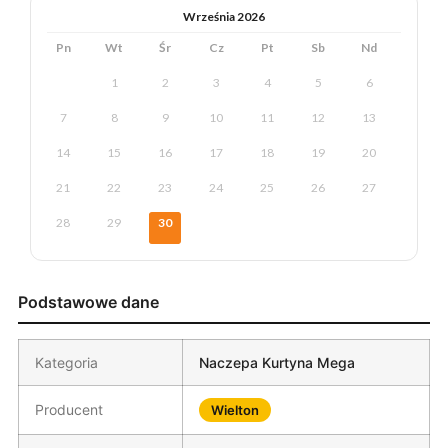
Września 2026
Pn
Wt
Śr
Cz
Pt
Sb
Nd
1
2
3
4
5
6
7
8
9
10
11
12
13
14
15
16
17
18
19
20
21
22
23
24
25
26
27
28
29
30
Podstawowe dane
Kategoria
Naczepa Kurtyna Mega
Producent
Wielton