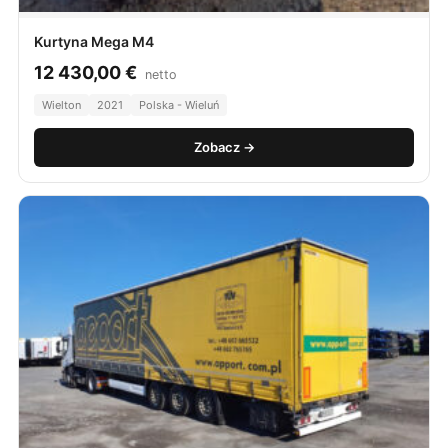
Kurtyna Mega M4
12 430,00
€
netto
Wielton
2021
Polska - Wieluń
Zobacz →