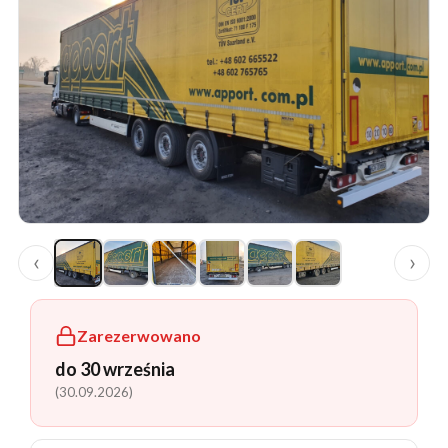
‹
›
Zarezerwowano
do 30 września
(30.09.2026)