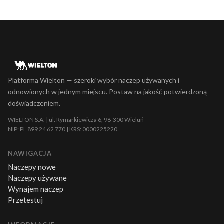
Platforma Wielton — szeroki wybór naczep używanych i
odnowionych w jednym miejscu. Postaw na jakość potwierdzoną
doświadczeniem.
WIELTON S.A. | ul. Rymarkiewicza 6, 98-300 Wieluń
NIP: PL 899 24 62 770 | KRS: 0000225220
NAWIGACJA
Naczepy nowe
Naczepy używane
Wynajem naczep
Przetestuj