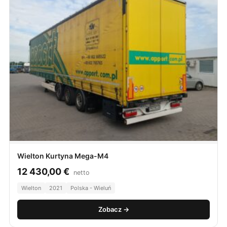
Wielton Kurtyna Mega-M4
12 430,00
€
netto
Wielton
2021
Polska - Wieluń
Zobacz →