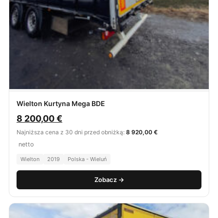
Wielton Kurtyna Mega BDE
8 200,00
€
Najniższa cena z 30 dni przed obniżką:
8 920,00 €
netto
Wielton
2019
Polska - Wieluń
Zobacz →