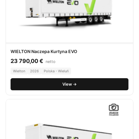
WIELTON Naczepa Kurtyna EVO
23 790,00
€
netto
Wielton
2026
Polska - Wieluń
View →