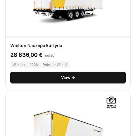
Wielton Naczepa kurtyna
28 836,00
€
netto
Wielton
2026
Polska - Wieluń
View →