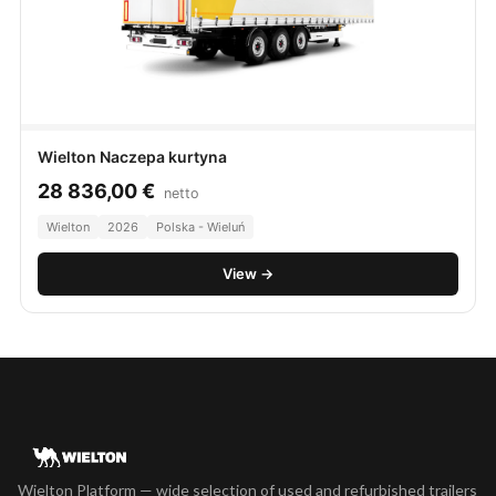
Wielton Naczepa kurtyna
28 836,00
€
netto
Wielton
2026
Polska - Wieluń
View →
Wielton Platform — wide selection of used and refurbished trailers