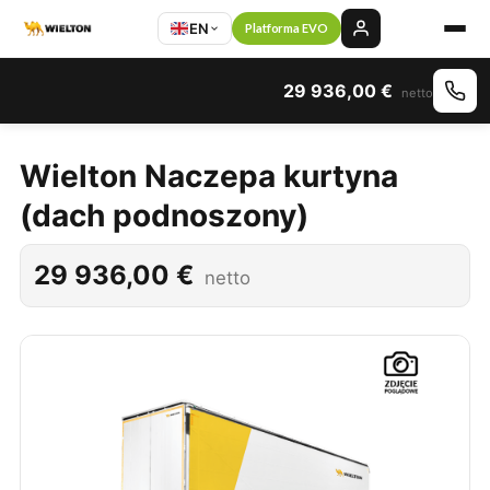
EN
Platforma EVO
29 936,00
€
netto
Wielton Naczepa kurtyna
(dach podnoszony)
29 936,00
€
netto