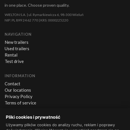
in one place. Choose proven quality.
WIELTON S.A. | ul. Rymarkiewicza 6, 98-300 Wieluń
NIP: PL 899 24 62 770 | KRS: 0000225220
NAVIGATION
New trailers
Used trailers
Rental
Test drive
INFORMATION
Contact
Our locations
Privacy Policy
Terms of service
Pliki cookies i prywatność
CONTACT
+48 660 500 600
Używamy plików cookies do analizy ruchu, reklam i poprawy