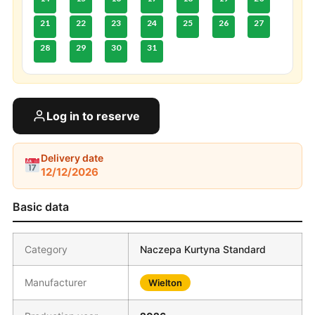
21
22
23
24
25
26
27
28
29
30
31
Log in to reserve
Delivery date
12/12/2026
Basic data
Category
Naczepa Kurtyna Standard
Manufacturer
Wielton