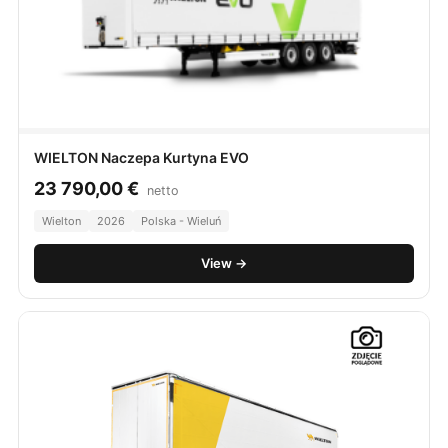
WIELTON Naczepa Kurtyna EVO
23 790,00
€
netto
Wielton
2026
Polska - Wieluń
View →