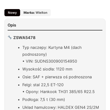
Nowy
Marka:
Wielton
Opis
ZSWA5478
Typ naczepy: Kurtyna M4 (dach
podnoszony)
• VIN: SUDNS300900154950
Wysokość siodła: 1120 mm
Osie: SAF + pierwsza oś podnoszona
Felgi: stal 22,5 ET-120
• Opony: Hankook TH31 385/65 R22.5
Podłoga: 7,5 t (30 mm)
Układ hamulcowy: HALDEX GEN4 2S/2M