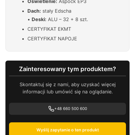
Oświetlenie:
Aspöck EP3
Dach:
stały Edscha
•
Deski:
ALU – 32 + 8 szt.
CERTYFIKAT EKMT
CERTYFIKAT NAPOJE
Zainteresowany tym produktem?
Skontaktuj się z nami, aby uzyskać więcej
informacji lub umówić się na oglądanie.
+48 660 500 600
Wyślij zapytanie o ten produkt