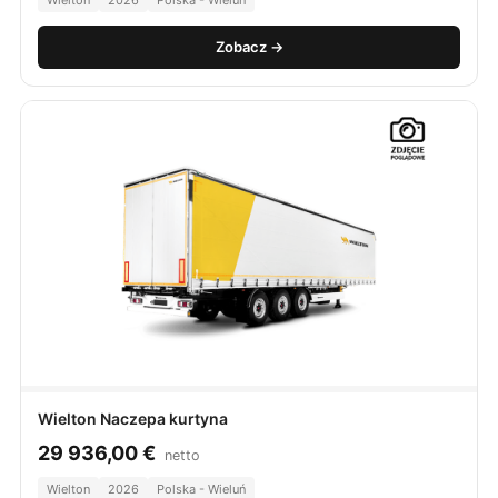
Wielton
2026
Polska - Wieluń
Zobacz →
Wielton Naczepa kurtyna
29 936,00
€
netto
Wielton
2026
Polska - Wieluń