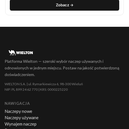
Zobacz →
Platforma Wielton — szeroki wybór naczep używanych i
odnowionych w jednym miejscu. Postaw na jakość potwierdzoną
doświadczeniem.
WIELTON S.A. | ul. Rymarkiewicza 6, 98-300 Wieluń
NIP: PL 899 24 62 770 | KRS: 0000225220
NAWIGACJA
Naczepy nowe
Naczepy używane
Wynajem naczep