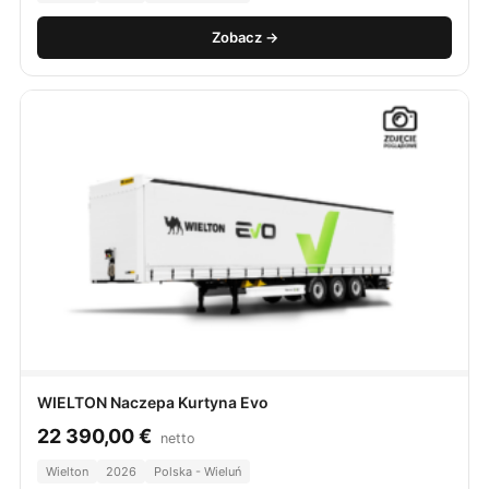
Zobacz →
WIELTON Naczepa Kurtyna Evo
22 390,00
€
netto
Wielton
2026
Polska - Wieluń