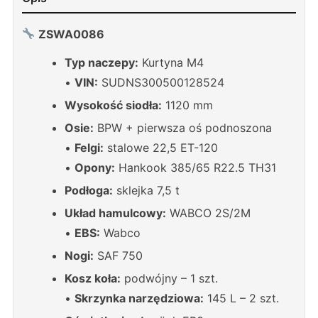
ZSWA0086
Typ naczepy:
Kurtyna M4
•
VIN:
SUDNS300500128524
Wysokość siodła:
1120 mm
Osie:
BPW + pierwsza oś podnoszona
•
Felgi:
stalowe 22,5 ET-120
•
Opony:
Hankook 385/65 R22.5 TH31
Podłoga:
sklejka 7,5 t
Układ hamulcowy:
WABCO 2S/2M
•
EBS:
Wabco
Nogi:
SAF 750
Kosz koła:
podwójny – 1 szt.
•
Skrzynka narzędziowa:
145 L – 2 szt.