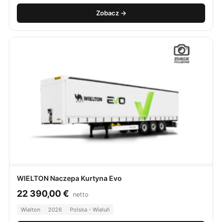
Zobacz →
WIELTON Naczepa Kurtyna Evo
22 390,00
€
netto
Wielton
2026
Polska - Wieluń