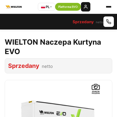
PL
Platforma EVO
Sprzedany
netto
WIELTON Naczepa Kurtyna
EVO
Sprzedany
netto