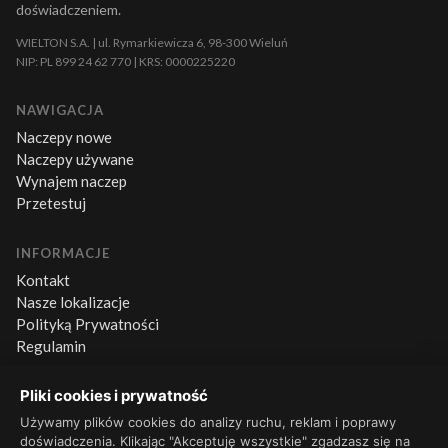
doświadczeniem.
WIELTON S.A. | ul. Rymarkiewicza 6, 98-300 Wieluń
NIP: PL 899 24 62 770 | KRS: 0000225220
NAWIGACJA
Naczepy nowe
Naczepy używane
Wynajem naczep
Przetestuj
INFORMACJE
Kontakt
Nasze lokalizacje
Polityką Prywatności
Regulamin
Pliki cookies i prywatność
KONTAKT
+48 660 500 600
Używamy plików cookies do analizy ruchu, reklam i poprawy
doświadczenia. Klikając "Akceptuję wszystkie" zgadzasz się na