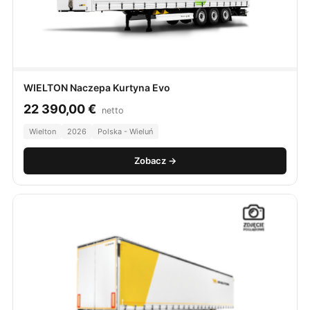
WIELTON Naczepa Kurtyna Evo
22 390,00
€
netto
Wielton
2026
Polska - Wieluń
Zobacz →