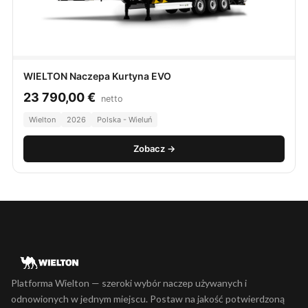
WIELTON Naczepa Kurtyna EVO
23 790,00
€
netto
Wielton
2026
Polska - Wieluń
Zobacz →
Platforma Wielton — szeroki wybór naczep używanych i
odnowionych w jednym miejscu. Postaw na jakość potwierdzoną