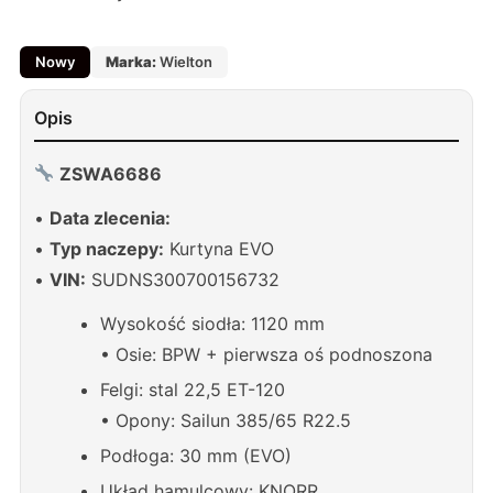
Nowy
Marka:
Wielton
Opis
ZSWA6686
•
Data zlecenia:
•
Typ naczepy:
Kurtyna EVO
•
VIN:
SUDNS300700156732
Wysokość siodła: 1120 mm
• Osie: BPW + pierwsza oś podnoszona
Felgi: stal 22,5 ET-120
• Opony: Sailun 385/65 R22.5
Podłoga: 30 mm (EVO)
Układ hamulcowy: KNORR