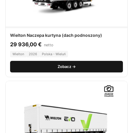
Wielton Naczepa kurtyna (dach podnoszony)
29 936,00
€
netto
Wielton
2026
Polska - Wieluń
Zobacz →