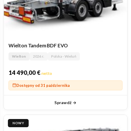
Wielton Tandem BDF EVO
Wielton
2026 r.
Polska - Wieluń
14 490,00
€
netto
Dostępny od 31 października
Sprawdź →
NOWY