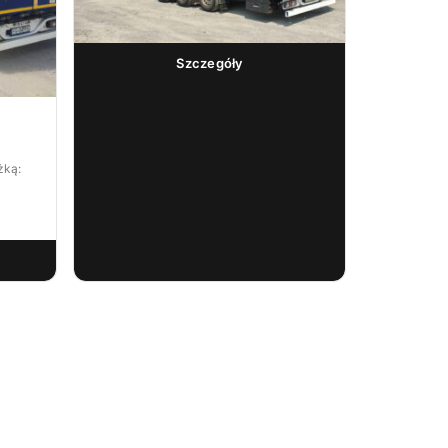
Szczegóły
Naczepa WIELTON Mega NS3KM-M2 /
M3
6 500,00
€
netto
żką: