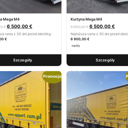
na Mega M4
Kurtyna Mega M4
6 500,00
€
6 500,00
€
00
€
6 900,00
€
za cena z 30 dni przed obniżką:
Najniższa cena z 30 dni przed obni
00 €
6 900,00 €
netto
Szczegóły
Szczegóły
Promocja!
P