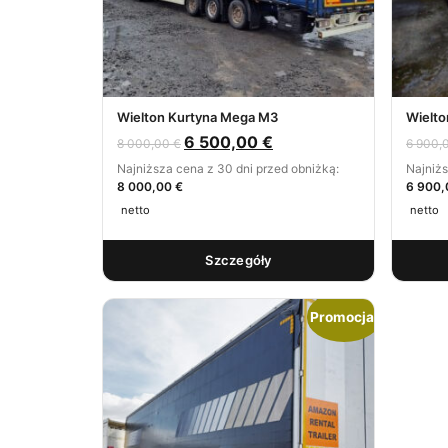
Wielton Kurtyna Mega M3
Wielt
6 500,00
€
8 000,00
€
6 900,
Najniższa cena z 30 dni przed obniżką:
Najniżs
8 000,00 €
6 900,
netto
netto
Szczegóły
Promocja!