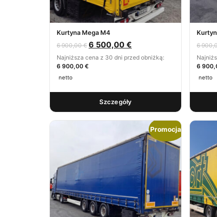
Kurtyna Mega M4
Kurty
6 500,00
€
6 900,00
€
6 900,
Najniższa cena z 30 dni przed obniżką:
Najniżs
6 900,00 €
6 900,
netto
netto
Szczegóły
Promocja!