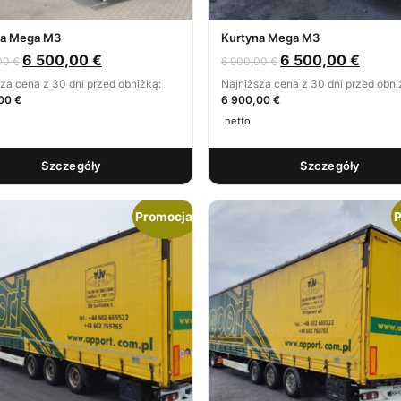
na Mega M3
Kurtyna Mega M3
6 500,00
€
6 500,00
€
00
€
6 900,00
€
za cena z 30 dni przed obniżką:
Najniższa cena z 30 dni przed obni
00 €
6 900,00 €
netto
Szczegóły
Szczegóły
Promocja!
P