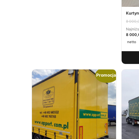
Kurty
8 000,
Najniżs
8 000,
netto
Promocja!