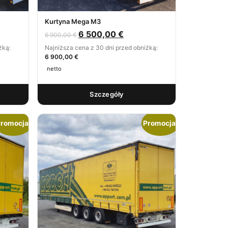
Kurtyna Mega M3
6 500,00
€
6 900,00
€
żką:
Najniższa cena z 30 dni przed obniżką:
6 900,00 €
netto
Szczegóły
romocja!
Promocja!