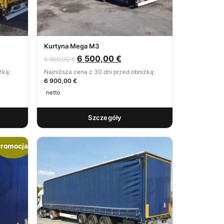
Kurtyna Mega M3
6 500,00
€
6 900,00
€
żką:
Najniższa cena z 30 dni przed obniżką:
6 900,00 €
netto
Szczegóły
romocja!