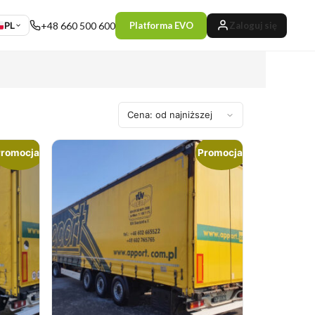
PL
+48 660 500 600
Platforma EVO
Zaloguj się
romocja!
Promocja!