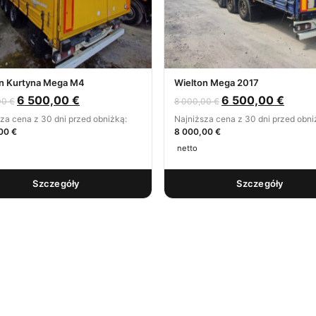
on Kurtyna Mega M4
Wielton Mega 2017
6 500,00
€
6 500,00
€
00
€
8 000,00
€
za cena z 30 dni przed obniżką:
Najniższa cena z 30 dni przed obni
00 €
8 000,00 €
netto
Szczegóły
Szczegóły