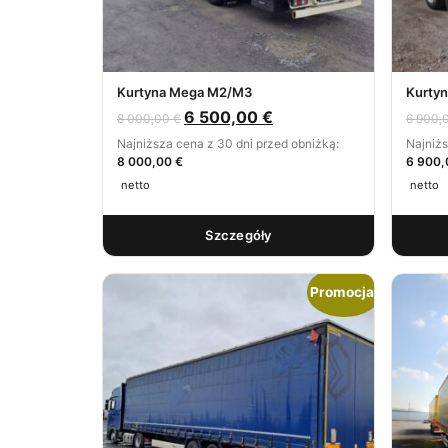
Kurtyna Mega M2/M3
Kurty
6 500,00
€
8 000,00
€
6 900,
Najniższa cena z 30 dni przed obniżką:
Najniżs
8 000,00 €
6 900,
netto
netto
Szczegóły
Promocja!