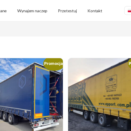
wane
Wynajem naczep
Przetestuj
Kontakt
Promocja!
P