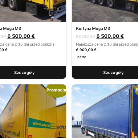
na Mega M3
Kurtyna Mega M3
6 500,00
€
6 500,00
€
00
€
6 900,00
€
za cena z 30 dni przed obniżką:
Najniższa cena z 30 dni przed obni
00 €
6 900,00 €
netto
Szczegóły
Szczegóły
Promocja!
P