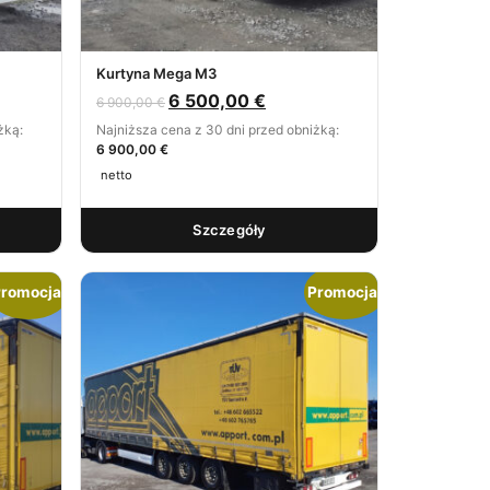
Kurtyna Mega M3
6 500,00
€
6 900,00
€
żką:
Najniższa cena z 30 dni przed obniżką:
6 900,00 €
netto
Szczegóły
romocja!
Promocja!