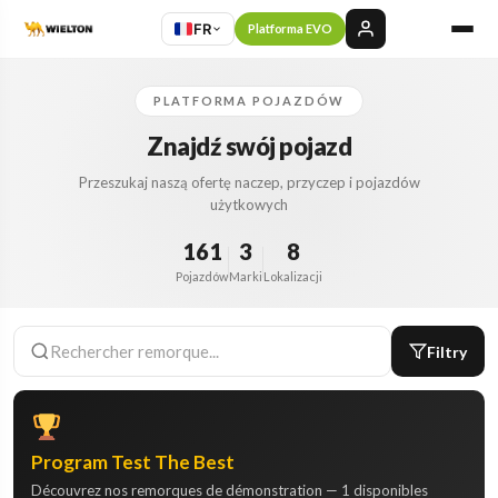
FR
Platforma EVO
PLATFORMA POJAZDÓW
Znajdź swój pojazd
Przeszukaj naszą ofertę naczep, przyczep i pojazdów
użytkowych
161
3
8
Pojazdów
Marki
Lokalizacji
Filtry
Program Test The Best
Découvrez nos remorques de démonstration — 1 disponibles