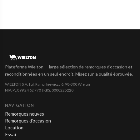
Plateforme Wielton — large sélection de remorques d'occasion et
reconditionnées en un seul endroit. Misez sur la qualité éprouvée.
WIELTON S.A. | ul. Rymarkiewicza 6, 98-300 Wieluń
NIP: PL 899 24 62 770 | KRS: 0000225220
NAVIGATION
Remorques neuves
Remorques d'occasion
Location
Essai