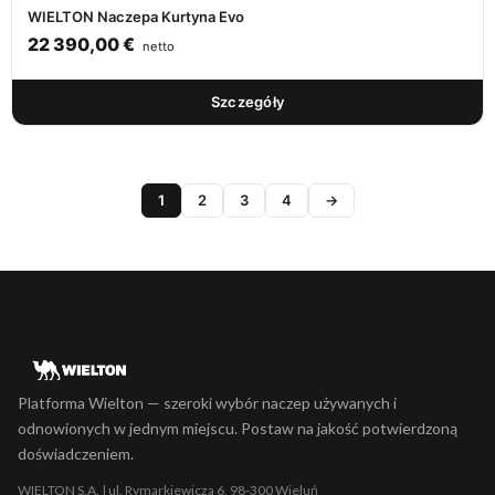
WIELTON Naczepa Kurtyna Evo
22 390,00
€
netto
Szczegóły
1
2
3
4
→
Platforma Wielton — szeroki wybór naczep używanych i
odnowionych w jednym miejscu. Postaw na jakość potwierdzoną
doświadczeniem.
WIELTON S.A. | ul. Rymarkiewicza 6, 98-300 Wieluń