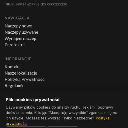
NIP: PL 899 24 62 770 | KRS: 0000225220
NAWIGACJA
Naczepy nowe
Naczepy używane
Wynajem naczep
Przetestuj
INFORMACJE
Kontakt
Nasze lokalizacje
Polityką Prywatności
Regulamin
Pliki cookies i prywatność
KONTAKT
+48 660 500 600
Używamy plików cookies do analizy ruchu, reklam i poprawy
doświadczenia. Klikając "Akceptuję wszystkie" zgadzasz się na
Pn–Pt 8:00–16:00
ich użycie. Możesz też wybrać "Tylko niezbędne".
Polityka
prywatności