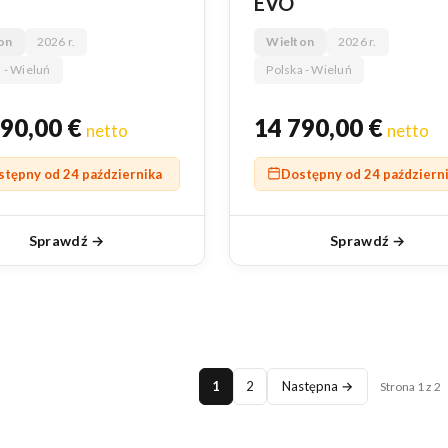
EVO
on
2026 r.
Wielton
2026 r.
 - Wieluń
Polska - Wieluń
790,00
€
14 790,00
€
netto
netto
stępny od 24 października
Dostępny od 24 październ
Sprawdź →
Sprawdź →
1
2
Następna →
Strona 1 z 2