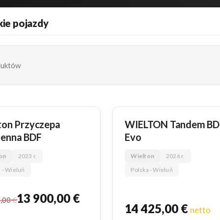
ie pojazdy
duktów
NOWY
ton Przyczepa
WIELTON Tandem BD
enna BDF
Evo
on
2023 r.
Wielton
2026 r.
 - Wieluń
Polska - Wieluń
13 900,00
€
0,00
€
14 425,00
€
netto