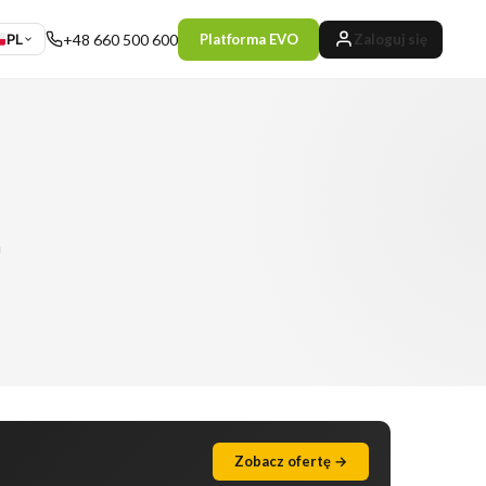
PL
+48 660 500 600
Platforma EVO
Zaloguj się
h
Zobacz ofertę →