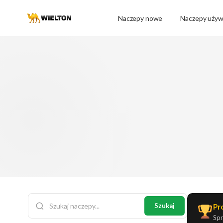
Naczepy nowe
Naczepy uży
Szukaj
Pr
Spr