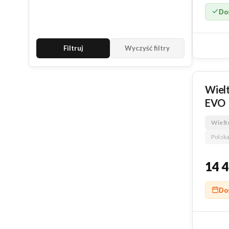
Do
Filtruj
Wyczyść filtry
NOWY
Wiel
EVO
Wielt
Polska
14 
Do