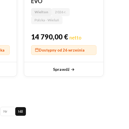
EVO
Wielton
2026 r.
Polska - Wieluń
14 790,00
€
netto
ika
Dostępny od 26 września
Sprawdź →
Idź