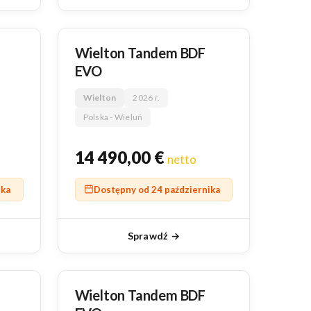
NOWY
Wielton Tandem BDF
EVO
Wielton
2026 r.
Polska - Wieluń
14 490,00
€
netto
ika
Dostępny od 24 października
Sprawdź →
NOWY
Wielton Tandem BDF