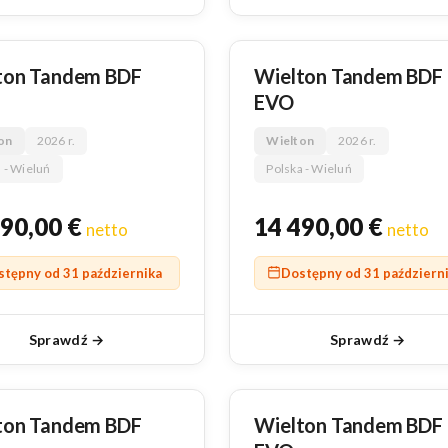
NOWY
ton Tandem BDF
Wielton Tandem BDF
EVO
on
2026 r.
Wielton
2026 r.
 - Wieluń
Polska - Wieluń
490,00
€
14 490,00
€
netto
netto
stępny od 31 października
Dostępny od 31 październ
Sprawdź →
Sprawdź →
NOWY
ton Tandem BDF
Wielton Tandem BDF