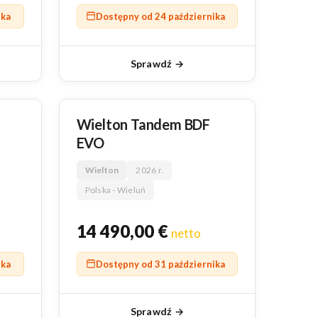
ika
Dostępny od 24 października
Sprawdź →
NOWY
Wielton Tandem BDF
EVO
Wielton
2026 r.
Polska - Wieluń
14 490,00
€
netto
ika
Dostępny od 31 października
Sprawdź →