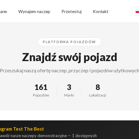
wane
Wynajem naczep
Przetestuj
Kontakt
PLATFORMA POJAZDÓW
Znajdź swój pojazd
Przeszukaj naszą ofertę naczep, przyczep i pojazdów użytkowyc
161
3
8
Pojazdów
Marki
Lokalizacji
ogram Test The Best
awdź nasze naczepy demonstracyjne — 1 dostępnych