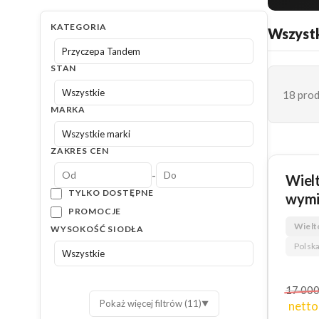
KATEGORIA
Wszystk
STAN
18 pro
MARKA
ZAKRES CEN
-
NOWY
Wiel
TYLKO DOSTĘPNE
wymi
PROMOCJE
Wielt
WYSOKOŚĆ SIODŁA
Polska
17 00
Pokaż więcej filtrów (11)
netto
▼