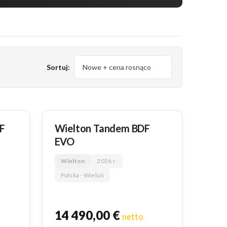
Sortuj:
NOWY
F
Wielton Tandem BDF
EVO
Wielton
2026 r.
Polska - Wieluń
14 490,00
€
netto