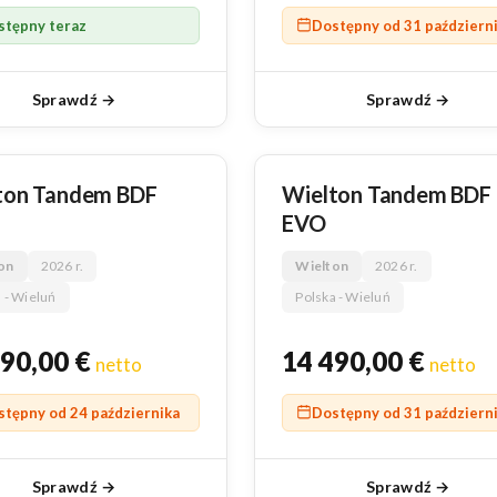
stępny teraz
Dostępny od 31 październ
Sprawdź →
Sprawdź →
NOWY
ton Tandem BDF
Wielton Tandem BDF
EVO
on
2026 r.
Wielton
2026 r.
 - Wieluń
Polska - Wieluń
490,00
€
14 490,00
€
netto
netto
stępny od 24 października
Dostępny od 31 październ
Sprawdź →
Sprawdź →