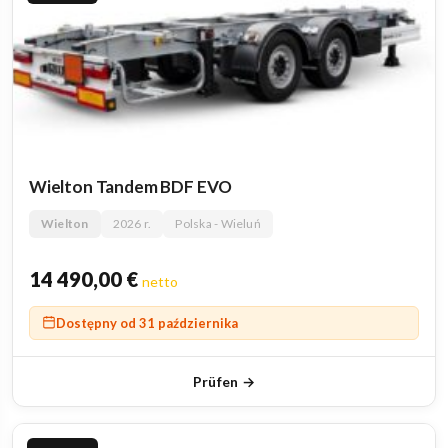
Wielton Tandem BDF EVO
Wielton
2026 r.
Polska - Wieluń
14 490,00
€
netto
Dostępny od 31 października
Prüfen →