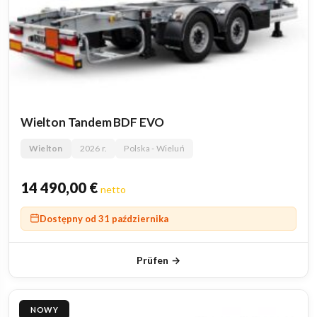
Wielton Tandem BDF EVO
Wielton
2026 r.
Polska - Wieluń
14 490,00
€
netto
Dostępny od 31 października
Prüfen →
NOWY