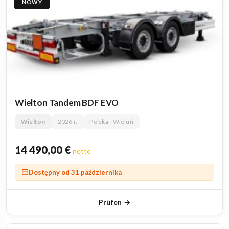
NOWY
Wielton Tandem BDF EVO
Wielton
2026 r.
Polska - Wieluń
14 490,00
€
netto
Dostępny od 31 października
Prüfen →