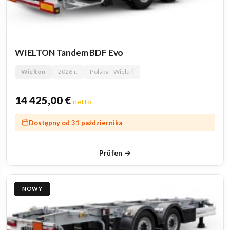
WIELTON Tandem BDF Evo
Wielton
2026 r.
Polska - Wieluń
14 425,00
€
netto
Dostępny od 31 października
Prüfen →
NOWY