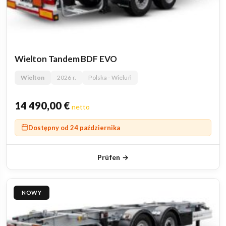
Wielton Tandem BDF EVO
Wielton
2026 r.
Polska - Wieluń
14 490,00
€
netto
Dostępny od 24 października
Prüfen →
NOWY