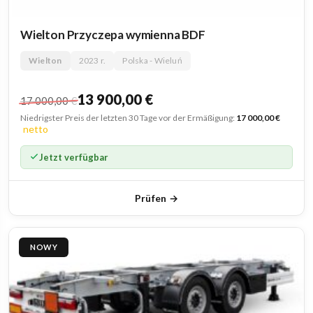
Wielton Przyczepa wymienna BDF
Wielton
2023 r.
Polska - Wieluń
13 900,00
€
17 000,00
€
Niedrigster Preis der letzten 30 Tage vor der Ermäßigung:
17 000,00 €
netto
Jetzt verfügbar
Prüfen →
NOWY