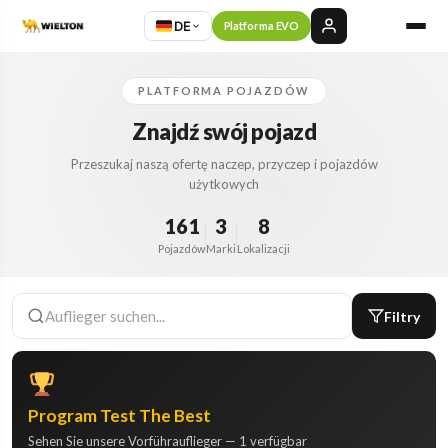
DE
Platforma EVO
PLATFORMA POJAZDÓW
Znajdź swój pojazd
Przeszukaj naszą ofertę naczep, przyczep i pojazdów
użytkowych
161
3
8
Pojazdów
Marki
Lokalizacji
Filtry
Program Test The Best
Sehen Sie unsere Vorführauflieger — 1 verfügbar