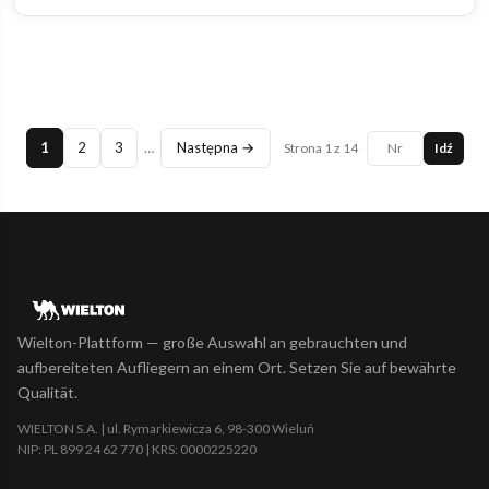
1
2
3
…
Następna →
Strona 1 z 14
Idź
Wielton-Plattform — große Auswahl an gebrauchten und
aufbereiteten Aufliegern an einem Ort. Setzen Sie auf bewährte
Qualität.
WIELTON S.A. | ul. Rymarkiewicza 6, 98-300 Wieluń
NIP: PL 899 24 62 770 | KRS: 0000225220