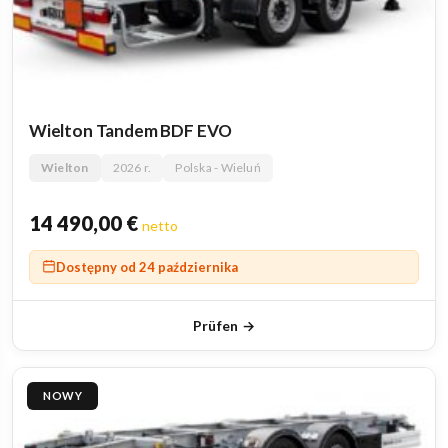
Wielton Tandem BDF EVO
Wielton
2026 r.
Polska - Wieluń
14 490,00
€
netto
Dostępny od 24 października
Prüfen →
NOWY