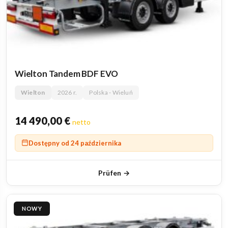
Wielton Tandem BDF EVO
Wielton
2026 r.
Polska - Wieluń
14 490,00
€
netto
Dostępny od 24 października
Prüfen →
NOWY