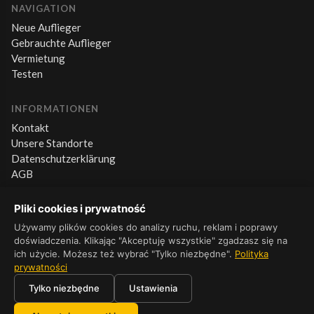
NAVIGATION
Neue Auflieger
Gebrauchte Auflieger
Vermietung
Testen
INFORMATIONEN
Kontakt
Unsere Standorte
Datenschutzerklärung
AGB
Pliki cookies i prywatność
KONTAKT
+48 660 500 600
Używamy plików cookies do analizy ruchu, reklam i poprawy
doświadczenia. Klikając "Akceptuję wszystkie" zgadzasz się na
Mo–Fr 8:00–16:00
ich użycie. Możesz też wybrać "Tylko niezbędne".
Polityka
prywatności
Tylko niezbędne
Ustawienia
© 2026 Platforma Wielton. Wszelkie prawa zastrzeżone.