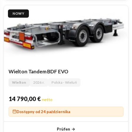
NOWY
Wielton Tandem BDF EVO
Wielton
2026 r.
Polska - Wieluń
14 790,00
€
netto
Dostępny od 24 października
Prüfen →