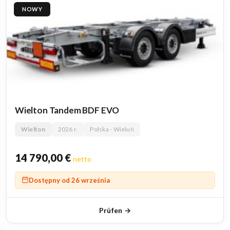
NOWY
Wielton Tandem BDF EVO
Wielton
2026 r.
Polska - Wieluń
14 790,00
€
netto
Dostępny od 26 września
Prüfen →