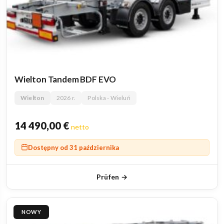
Wielton Tandem BDF EVO
Wielton
2026 r.
Polska - Wieluń
14 490,00
€
netto
Dostępny od 31 października
Prüfen →
NOWY