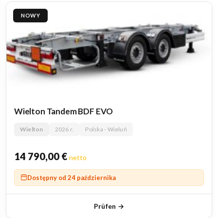
NOWY
Wielton Tandem BDF EVO
Wielton
2026 r.
Polska - Wieluń
14 790,00
€
netto
Dostępny od 24 października
Prüfen →